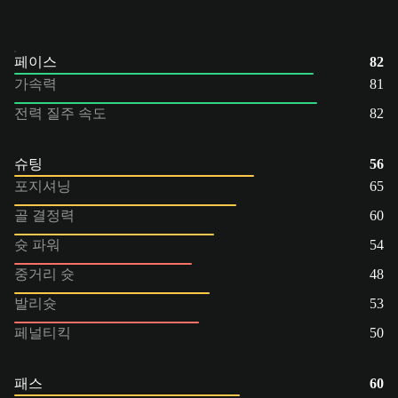
페이스
82
가속력
81
전력 질주 속도
82
슈팅
56
포지셔닝
65
골 결정력
60
슛 파워
54
중거리 슛
48
발리슛
53
페널티킥
50
패스
60