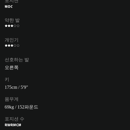
포지션
MOC
약한 발
개인기
선호하는 발
오른쪽
키
175cm / 5'9"
몸무게
69kg / 152파운드
포지션 수
RW
RM
CM