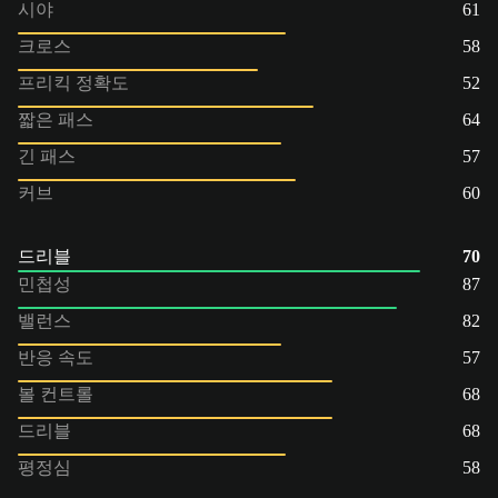
시야
61
크로스
58
프리킥 정확도
52
짧은 패스
64
긴 패스
57
커브
60
드리블
70
민첩성
87
밸런스
82
반응 속도
57
볼 컨트롤
68
드리블
68
평정심
58