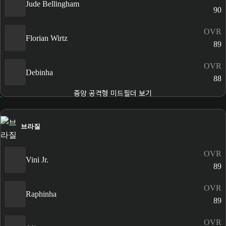
Jude Bellingham
90
OVR
Florian Wirtz
89
OVR
Debinha
88
중앙 공격형 미드필더 보기
브라질
OVR
Vini Jr.
89
OVR
Raphinha
89
OVR