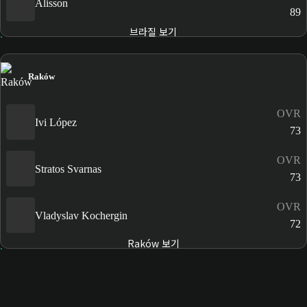
Alisson
89
브라질 보기
Raków
OVR
Ivi López
73
OVR
Stratos Svarnas
73
OVR
Vladyslav Kochergin
72
Raków 보기