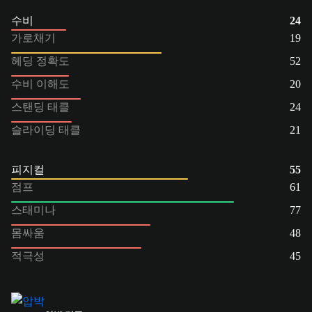
수비
24
가로채기
19
헤딩 정확도
52
수비 이해도
20
스탠딩 태클
24
슬라이딩 태클
21
피지컬
55
점프
61
스태미나
77
몸싸움
48
적극성
45