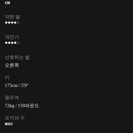
CM
약한 발
개인기
선호하는 발
오른쪽
키
175cm / 5'9"
몸무게
72kg / 159파운드
포지션 수
MOC