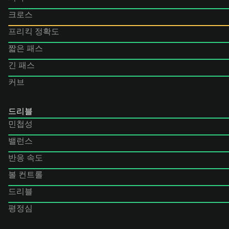
크로스
프리킥 정확도
짧은 패스
긴 패스
커브
드리블
민첩성
밸런스
반응 속도
볼 컨트롤
드리블
평정심