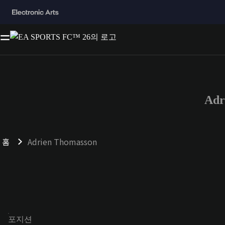
Adr
홈
Adrien Thomasson
포지션