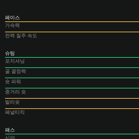
페이스
가속력
전력 질주 속도
슈팅
포지셔닝
골 결정력
슛 파워
중거리 슛
발리슛
페널티킥
패스
시야