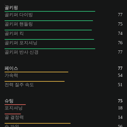
골키핑
골키퍼 다이빙
77
골키퍼 핸들링
75
골키퍼 킥
74
골키퍼 포지셔닝
76
골키퍼 반사 신경
77
페이스
77
가속력
54
전력 질주 속도
51
슈팅
75
포지셔닝
18
골 결정력
14
슛 파워
56