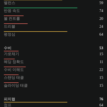
밸런스
59
반응 속도
74
볼 컨트롤
20
드리블
24
평정심
64
수비
53
가로채기
15
헤딩 정확도
11
수비 이해도
22
스탠딩 태클
15
슬라이딩 태클
15
피지컬
76
점프
64