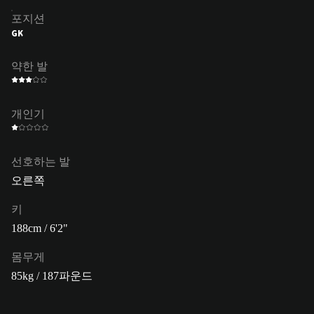
포지션
GK
약한 발
개인기
선호하는 발
오른쪽
키
188cm / 6'2"
몸무게
85kg / 187파운드