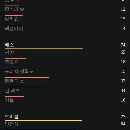
중거리 슛
12
발리슛
15
페널티킥
14
패스
74
시야
65
크로스
18
프리킥 정확도
15
짧은 패스
37
긴 패스
34
커브
16
드리블
77
민첩성
64