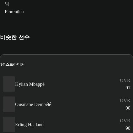
팀
Fiorentina
비슷한 선수
ST
스트라이커
OVR
Kylian Mbappé
91
OVR
Ousmane Dembélé
90
OVR
Erling Haaland
90