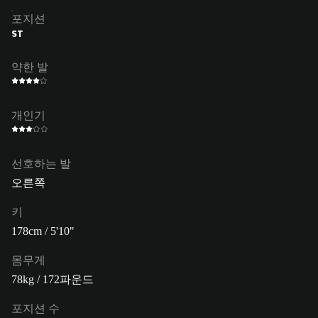
포지션
ST
약한 발
개인기
선호하는 발
오른쪽
키
178cm / 5'10"
몸무게
78kg / 172파운드
포지션 수