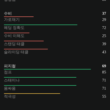
수비
37
가로채기
29
헤딩 정확도
72
수비 이해도
25
스탠딩 태클
39
슬라이딩 태클
43
피지컬
69
점프
85
스태미나
71
몸싸움
71
적극성
55