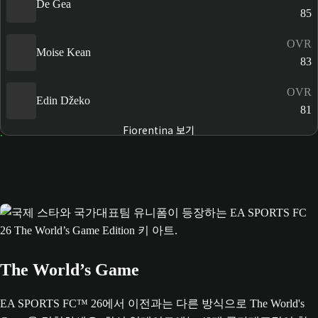
De Gea
85
OVR
Moise Kean
83
OVR
Edin Džeko
81
Fiorentina 보기
The World’s Game
EA SPORTS FC™ 26에서 이전과는 다른 방식으로 The World's