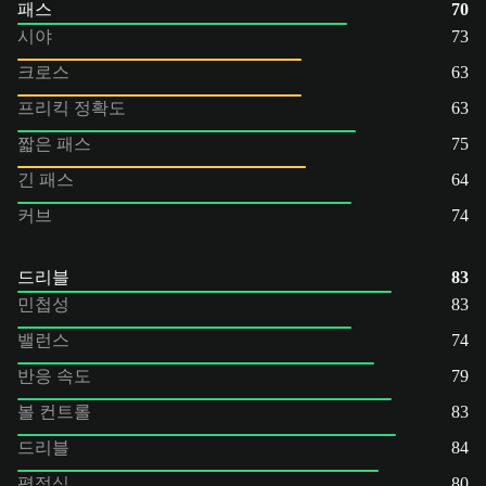
패스
70
시야
73
크로스
63
프리킥 정확도
63
짧은 패스
75
긴 패스
64
커브
74
드리블
83
민첩성
83
밸런스
74
반응 속도
79
볼 컨트롤
83
드리블
84
평정심
80