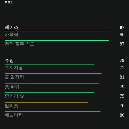
MOC
페이스
87
가속력
86
전력 질주 속도
87
슈팅
79
포지셔닝
75
골 결정력
81
슛 파워
79
중거리 슛
75
발리슛
70
페널티킥
80