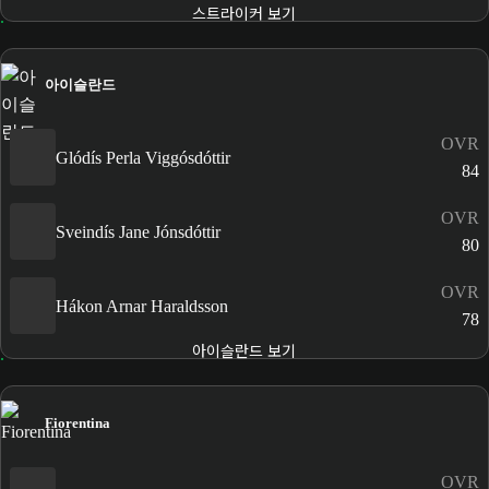
스트라이커 보기
아이슬란드
OVR
Glódís Perla Viggósdóttir
84
OVR
Sveindís Jane Jónsdóttir
80
OVR
Hákon Arnar Haraldsson
78
아이슬란드 보기
Fiorentina
OVR