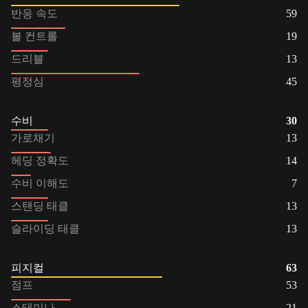
반응 속도
59
볼 컨트롤
19
드리블
13
평정심
45
수비
30
가로채기
13
헤딩 정확도
14
수비 이해도
7
스탠딩 태클
13
슬라이딩 태클
13
피지컬
63
점프
53
스태미나
21