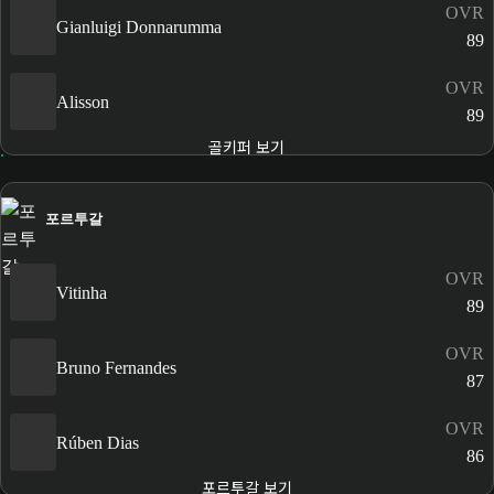
OVR
Gianluigi Donnarumma
89
OVR
Alisson
89
골키퍼 보기
포르투갈
OVR
Vitinha
89
OVR
Bruno Fernandes
87
OVR
Rúben Dias
86
포르투갈 보기