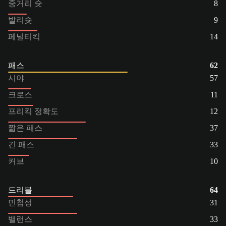
중거리 슛
8
발리슛
9
페널티킥
14
패스
62
시야
57
크로스
11
프리킥 정확도
12
짧은 패스
37
긴 패스
33
커브
10
드리블
64
민첩성
31
밸런스
33