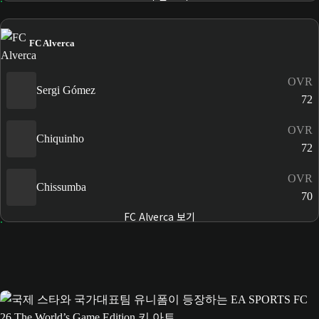
FC Alverca
OVR
Sergi Gómez
72
OVR
Chiquinho
72
OVR
Chissumba
70
FC Alverca 보기