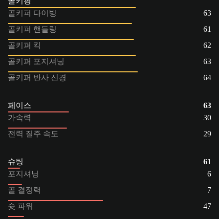
골키핑
골키퍼 다이빙
63
골키퍼 핸들링
61
골키퍼 킥
62
골키퍼 포지셔닝
63
골키퍼 반사 신경
64
페이스
63
가속력
30
전력 질주 속도
29
슈팅
61
포지셔닝
6
골 결정력
7
슛 파워
47