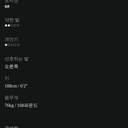
포지션
GK
약한 발
개인기
선호하는 발
오른쪽
키
188cm / 6'2"
몸무게
76kg / 168파운드