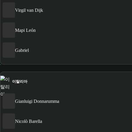
Virgil van Dijk
Mapi León
Gabriel
이탈리아
Gianluigi Donnarumma
Nicolò Barella