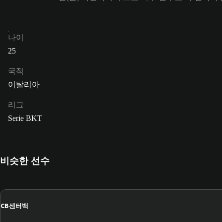
나이
25
국적
이탈리아
리그
Serie BKT
비슷한 선수
CB
센터백