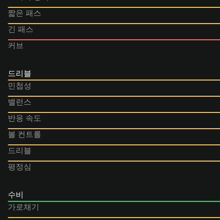
짧은 패스
긴 패스
커브
드리블
민첩성
밸런스
반응 속도
볼 컨트롤
드리블
평정심
수비
가로채기