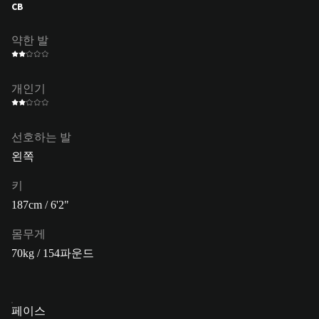
CB
약한 발
개인기
선호하는 발
왼쪽
키
187cm / 6'2"
몸무게
70kg / 154파운드
페이스