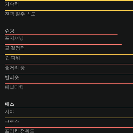
가속력
전력 질주 속도
슈팅
포지셔닝
골 결정력
슛 파워
중거리 슛
발리슛
페널티킥
패스
시야
크로스
프리킥 정확도