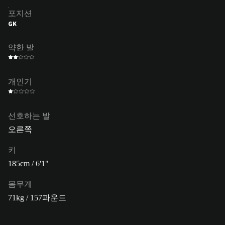
포지션
GK
약한 발
개인기
선호하는 발
오른쪽
키
185cm / 6'1"
몸무게
71kg / 157파운드