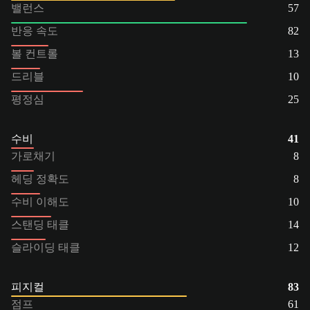
밸런스
57
반응 속도
82
볼 컨트롤
13
드리블
10
평정심
25
수비
41
가로채기
8
헤딩 정확도
8
수비 이해도
10
스탠딩 태클
14
슬라이딩 태클
12
피지컬
83
점프
61