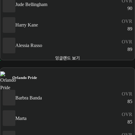
OVR
Jude Bellingham
90
OVR
Harry Kane
89
OVR
Alessia Russo
89
잉글랜드 보기
Orlando Pride
OVR
Barbra Banda
85
OVR
Marta
85
OVR