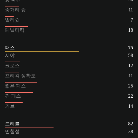
중거리 슛
11
발리슛
7
페널티킥
18
패스
75
시야
58
크로스
12
프리킥 정확도
11
짧은 패스
25
긴 패스
22
커브
14
드리블
82
민첩성
38