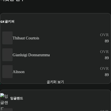
GK
골키퍼
OVR
Thibaut Courtois
89
OVR
Gianluigi Donnarumma
89
OVR
Alisson
89
골키퍼 보기
잉글랜드