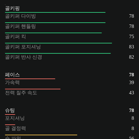
골키핑
골키퍼 다이빙
78
골키퍼 핸들링
78
골키퍼 킥
75
골키퍼 포지셔닝
83
골키퍼 반사 신경
82
페이스
78
가속력
39
전력 질주 속도
43
슈팅
78
포지셔닝
8
골 결정력
8
슛 파워
56