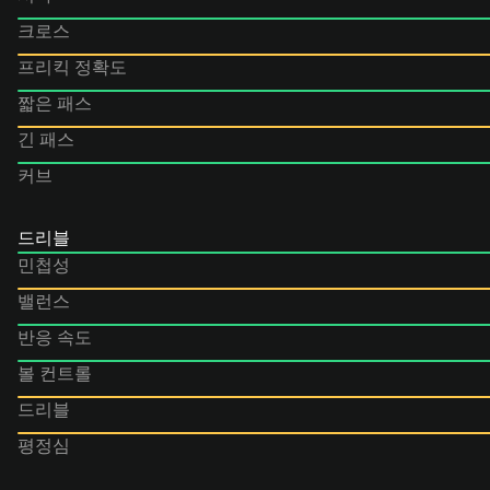
크로스
프리킥 정확도
짧은 패스
긴 패스
커브
드리블
민첩성
밸런스
반응 속도
볼 컨트롤
드리블
평정심