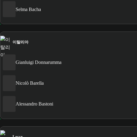
Selma Bacha
이탈리아
Gianluigi Donnarumma
Nicolò Barella
Alessandro Bastoni
Lecce