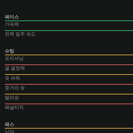
페이스
가속력
전력 질주 속도
슈팅
포지셔닝
골 결정력
슛 파워
중거리 슛
발리슛
페널티킥
패스
시야