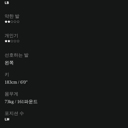
LB
약한 발
개인기
선호하는 발
왼쪽
키
183cm / 6'0"
몸무게
73kg / 161파운드
포지션 수
LM