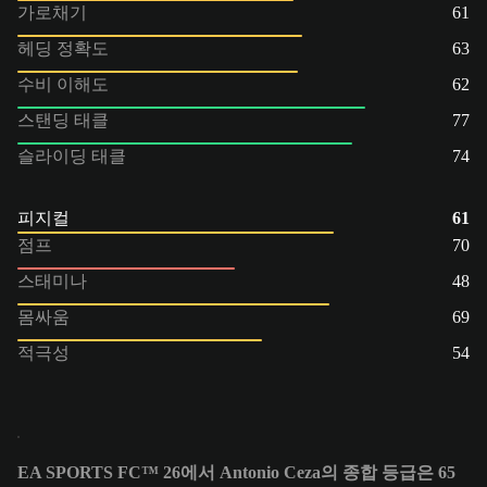
가로채기
61
헤딩 정확도
63
수비 이해도
62
스탠딩 태클
77
슬라이딩 태클
74
피지컬
61
점프
70
스태미나
48
몸싸움
69
적극성
54
EA SPORTS FC™ 26에서 Antonio Ceza의 종합 등급은 65