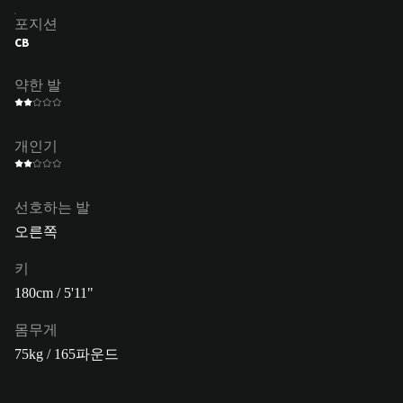
포지션
CB
약한 발
개인기
선호하는 발
오른쪽
키
180cm / 5'11"
몸무게
75kg / 165파운드