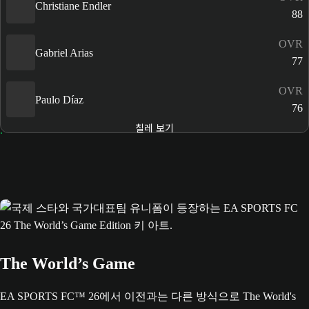
Christiane Endler
88
OVR
Gabriel Arias
77
OVR
Paulo Díaz
76
칠레 보기
The World’s Game
EA SPORTS FC™ 26에서 이전과는 다른 방식으로 The World's