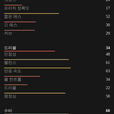
프리킥 정확도
17
짧은 패스
52
긴 패스
30
커브
29
드리블
34
민첩성
48
밸런스
61
반응 속도
63
볼 컨트롤
34
드리블
22
평정심
58
수비
68