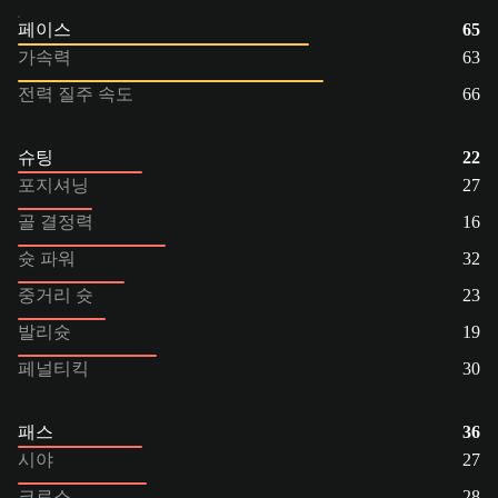
페이스
65
가속력
63
전력 질주 속도
66
슈팅
22
포지셔닝
27
골 결정력
16
슛 파워
32
중거리 슛
23
발리슛
19
페널티킥
30
패스
36
시야
27
크로스
28