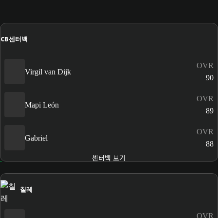
CB
센터백
OVR
Virgil van Dijk
90
OVR
Mapi León
89
OVR
Gabriel
88
센터백 보기
칠레
OVR