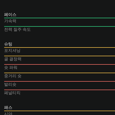
페이스
가속력
전력 질주 속도
슈팅
포지셔닝
골 결정력
슛 파워
중거리 슛
발리슛
페널티킥
패스
시야