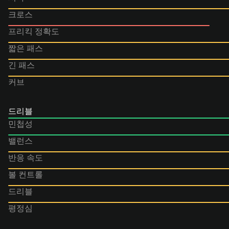
크로스
프리킥 정확도
짧은 패스
긴 패스
커브
드리블
민첩성
밸런스
반응 속도
볼 컨트롤
드리블
평정심