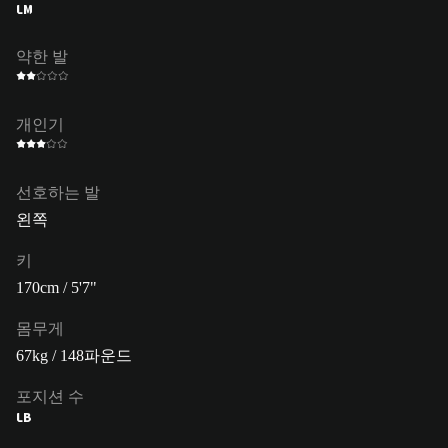
LM
약한 발
개인기
선호하는 발
왼쪽
키
170cm / 5'7"
몸무게
67kg / 148파운드
포지션 수
LB