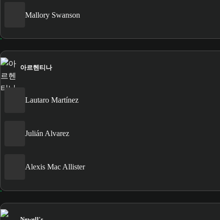
Mallory Swanson
아르헨티나
Lautaro Martínez
Julián Alvarez
Alexis Mac Allister
Newell's