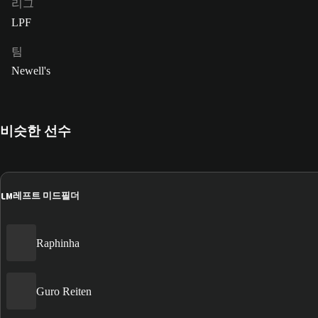
리그
LPF
팀
Newell's
비슷한 선수
LM
레프트 미드필더
Raphinha
Guro Reiten