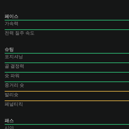
페이스
가속력
전력 질주 속도
슈팅
포지셔닝
골 결정력
슛 파워
중거리 슛
발리슛
페널티킥
패스
시야