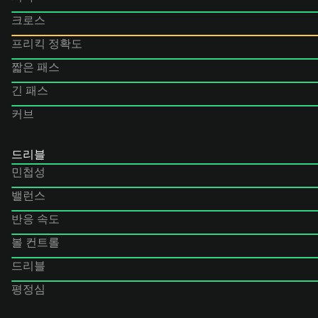
크로스
프리킥 정확도
짧은 패스
긴 패스
커브
드리블
민첩성
밸런스
반응 속도
볼 컨트롤
드리블
평정심