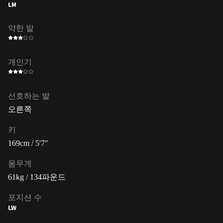
LM
약한 발
개인기
선호하는 발
오른쪽
키
169cm / 5'7"
몸무게
61kg / 134파운드
포지션 수
LW