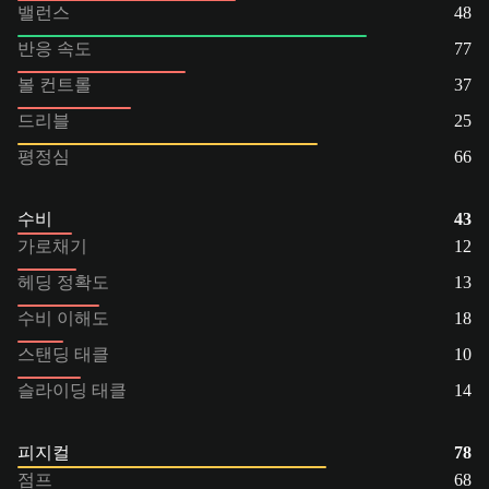
밸런스
48
반응 속도
77
볼 컨트롤
37
드리블
25
평정심
66
수비
43
가로채기
12
헤딩 정확도
13
수비 이해도
18
스탠딩 태클
10
슬라이딩 태클
14
피지컬
78
점프
68