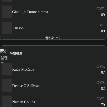
OVR
Gianluigi Donnarumma
89
OVR
Alisson
89
골키퍼 보기
아일랜드
OVR
Katie McCabe
87
OVR
Denise O'Sullivan
82
OVR
Nathan Collins
79