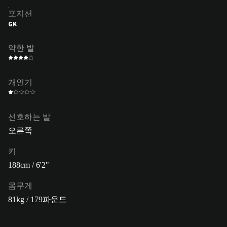
포지션
GK
약한 발
개인기
선호하는 발
오른쪽
키
188cm / 6'2"
몸무게
81kg / 179파운드