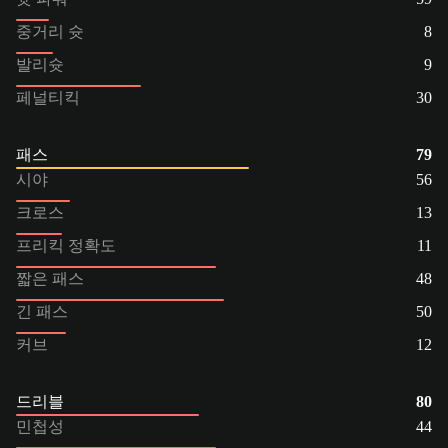
중거리 슛
8
발리슛
9
페널티킥
30
패스
79
시야
56
크로스
13
프리킥 정확도
11
짧은 패스
48
긴 패스
50
커브
12
드리블
80
민첩성
44