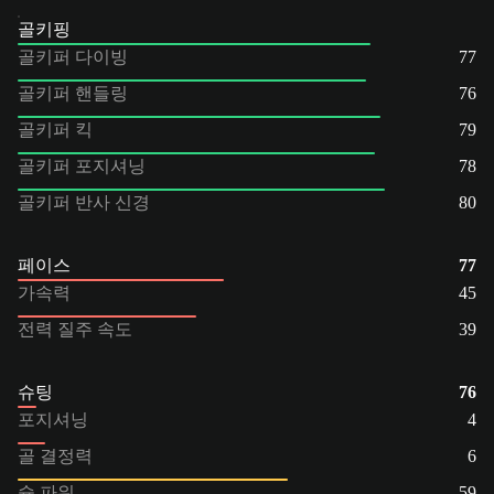
골키핑
골키퍼 다이빙
77
골키퍼 핸들링
76
골키퍼 킥
79
골키퍼 포지셔닝
78
골키퍼 반사 신경
80
페이스
77
가속력
45
전력 질주 속도
39
슈팅
76
포지셔닝
4
골 결정력
6
슛 파워
59