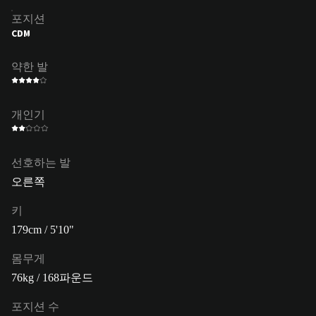
포지션
CDM
약한 발
개인기
선호하는 발
오른쪽
키
179cm / 5'10"
몸무게
76kg / 168파운드
포지션 수