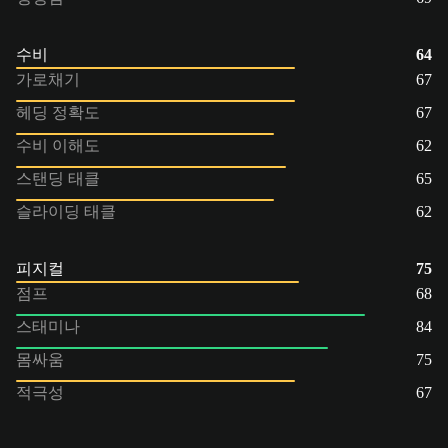
수비
64
가로채기
67
헤딩 정확도
67
수비 이해도
62
스탠딩 태클
65
슬라이딩 태클
62
피지컬
75
점프
68
스태미나
84
몸싸움
75
적극성
67