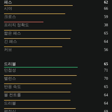
패스
62
시야
66
크로스
59
프리킥 정확도
38
짧은 패스
65
긴 패스
64
커브
56
드리블
65
민첩성
71
밸런스
70
반응 속도
65
볼 컨트롤
64
드리블
64
평정심
69