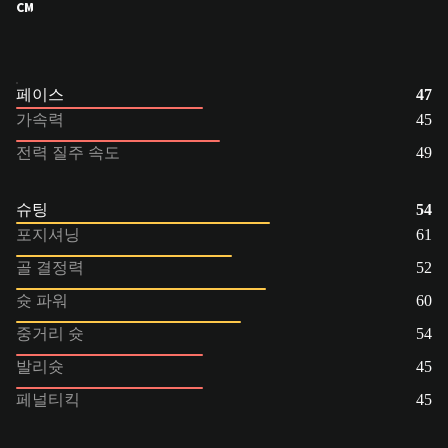
CM
페이스
47
가속력
45
전력 질주 속도
49
슈팅
54
포지셔닝
61
골 결정력
52
슛 파워
60
중거리 슛
54
발리슛
45
페널티킥
45