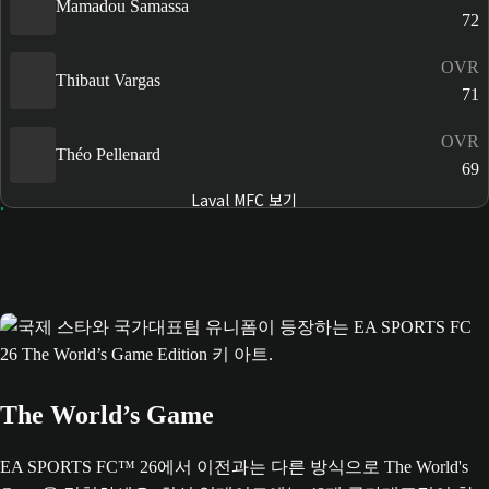
Mamadou Samassa
72
OVR
Thibaut Vargas
71
OVR
Théo Pellenard
69
Laval MFC 보기
The World’s Game
EA SPORTS FC™ 26에서 이전과는 다른 방식으로 The World's