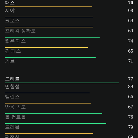
패스
70
시야
68
크로스
69
프리킥 정확도
69
짧은 패스
74
긴 패스
65
커브
71
드리블
77
민첩성
89
밸런스
66
반응 속도
67
볼 컨트롤
76
드리블
79
평정심
69