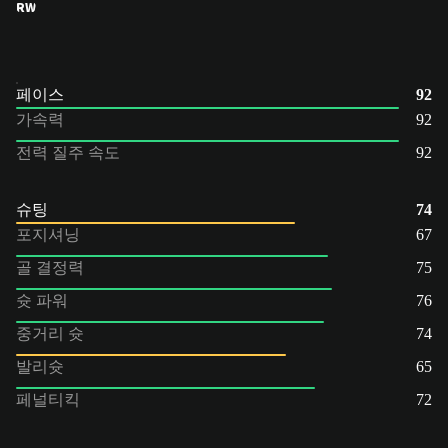
RW
페이스
92
가속력
92
전력 질주 속도
92
슈팅
74
포지셔닝
67
골 결정력
75
슛 파워
76
중거리 슛
74
발리슛
65
페널티킥
72