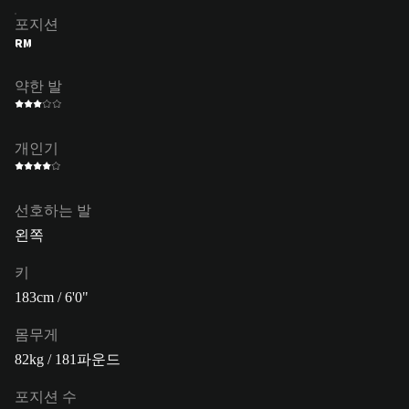
포지션
RM
약한 발
개인기
선호하는 발
왼쪽
키
183cm / 6'0"
몸무게
82kg / 181파운드
포지션 수