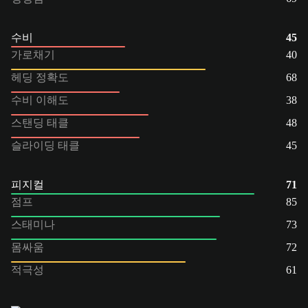
수비
45
가로채기
40
헤딩 정확도
68
수비 이해도
38
스탠딩 태클
48
슬라이딩 태클
45
피지컬
71
점프
85
스태미나
73
몸싸움
72
적극성
61