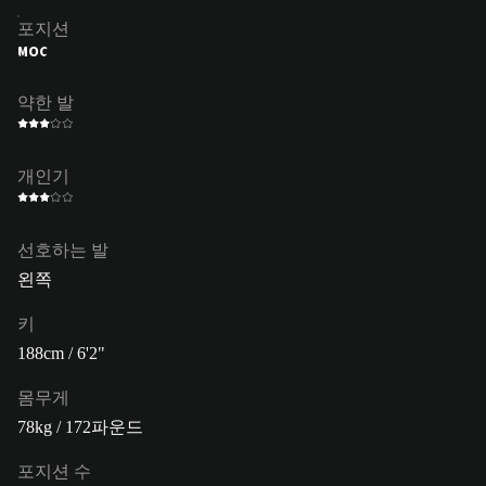
포지션
MOC
약한 발
개인기
선호하는 발
왼쪽
키
188cm / 6'2"
몸무게
78kg / 172파운드
포지션 수