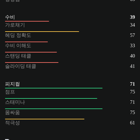
수비
39
가로채기
34
헤딩 정확도
57
수비 이해도
33
스탠딩 태클
40
슬라이딩 태클
41
피지컬
71
점프
75
스태미나
71
몸싸움
75
적극성
61