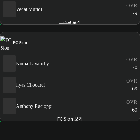
OVR
Vedat Muriqi
79
코소보 보기
FC Sion
OVR
Numa Lavanchy
70
OVR
Ilyas Chouaref
69
OVR
Anthony Racioppi
69
FC Sion 보기