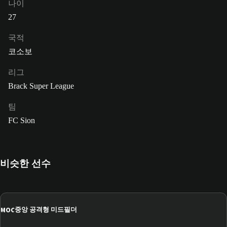
나이
27
국적
코소보
리그
Brack Super League
팀
FC Sion
비슷한 선수
MOC
중앙 공격형 미드필더