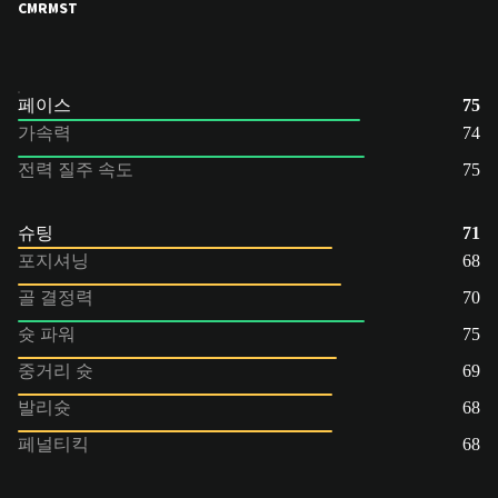
CM
RM
ST
페이스
75
가속력
74
전력 질주 속도
75
슈팅
71
포지셔닝
68
골 결정력
70
슛 파워
75
중거리 슛
69
발리슛
68
페널티킥
68