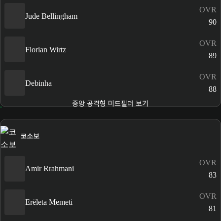
OVR
Jude Bellingham
90
OVR
Florian Wirtz
89
OVR
Debinha
88
중앙 공격형 미드필더 보기
코소보
OVR
Amir Rrahmani
83
OVR
Erëleta Memeti
81