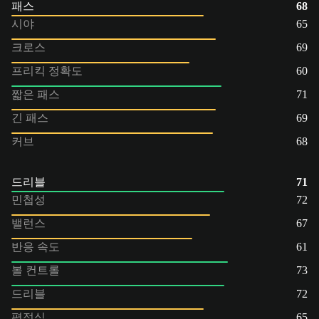
패스
68
시야
65
크로스
69
프리킥 정확도
60
짧은 패스
71
긴 패스
69
커브
68
드리블
71
민첩성
72
밸런스
67
반응 속도
61
볼 컨트롤
73
드리블
72
평정심
65