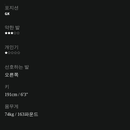
포지션
GK
약한 발
개인기
선호하는 발
오른쪽
키
191cm / 6'3"
몸무게
74kg / 163파운드