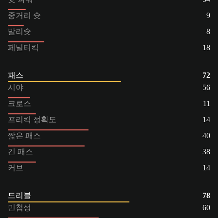
중거리 슛
9
발리슛
8
페널티킥
18
패스
72
시야
56
크로스
11
프리킥 정확도
14
짧은 패스
40
긴 패스
38
커브
14
드리블
78
민첩성
60