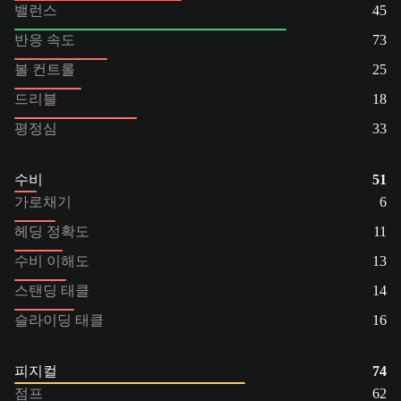
밸런스
45
반응 속도
73
볼 컨트롤
25
드리블
18
평정심
33
수비
51
가로채기
6
헤딩 정확도
11
수비 이해도
13
스탠딩 태클
14
슬라이딩 태클
16
피지컬
74
점프
62