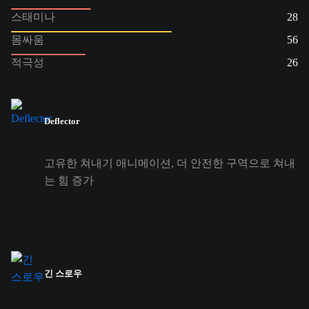
스태미나
28
몸싸움
56
적극성
26
Deflector
고유한 쳐내기 애니메이션, 더 안전한 구역으로 쳐내
는 힘 증가
긴 스로우