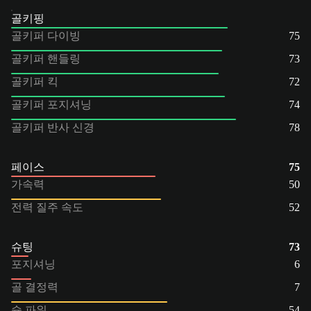
골키핑
골키퍼 다이빙
75
골키퍼 핸들링
73
골키퍼 킥
72
골키퍼 포지셔닝
74
골키퍼 반사 신경
78
페이스
75
가속력
50
전력 질주 속도
52
슈팅
73
포지셔닝
6
골 결정력
7
슛 파워
54