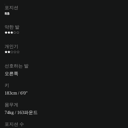
포지션
RB
약한 발
개인기
선호하는 발
오른쪽
키
183cm / 6'0"
몸무게
74kg / 163파운드
포지션 수