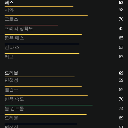
패스
63
시야
58
크로스
70
프리킥 정확도
45
짧은 패스
65
긴 패스
63
커브
63
드리블
69
민첩성
59
밸런스
65
반응 속도
70
볼 컨트롤
74
드리블
69
평정심
61