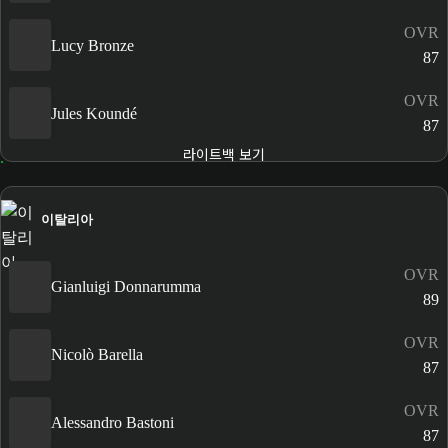
OVR
Lucy Bronze
87
OVR
Jules Koundé
87
라이트백 보기
이탈리아
OVR
Gianluigi Donnarumma
89
OVR
Nicolò Barella
87
OVR
Alessandro Bastoni
87