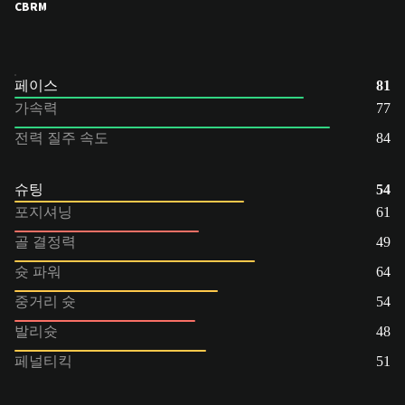
CB
RM
페이스
81
가속력
77
전력 질주 속도
84
슈팅
54
포지셔닝
61
골 결정력
49
슛 파워
64
중거리 슛
54
발리슛
48
페널티킥
51