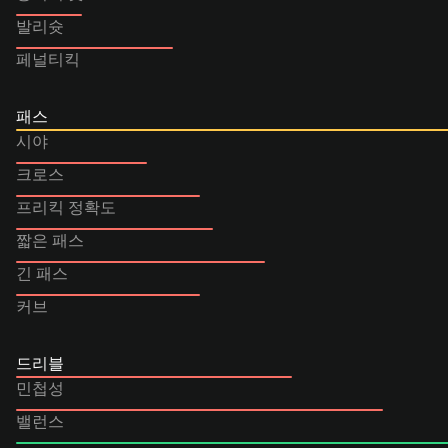
발리슛
페널티킥
패스
시야
크로스
프리킥 정확도
짧은 패스
긴 패스
커브
드리블
민첩성
밸런스