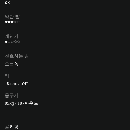
GK
약한 발
개인기
선호하는 발
오른쪽
키
192cm / 6'4"
몸무게
85kg / 187파운드
골키핑