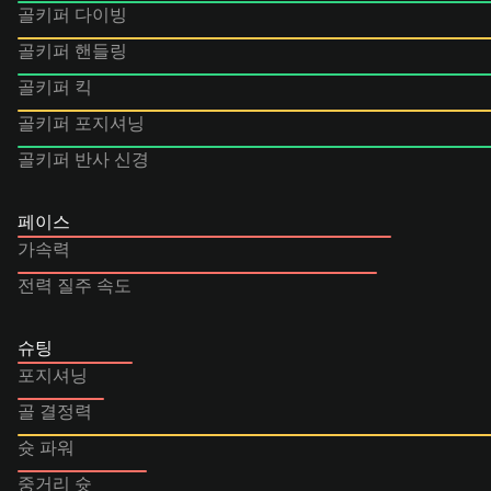
골키퍼 다이빙
골키퍼 핸들링
골키퍼 킥
골키퍼 포지셔닝
골키퍼 반사 신경
페이스
가속력
전력 질주 속도
슈팅
포지셔닝
골 결정력
슛 파워
중거리 슛