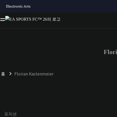
Flo
홈
Florian Kastenmeier
포지션