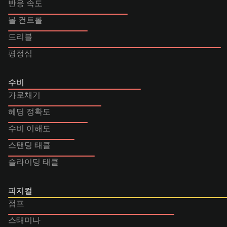
반응 속도
볼 컨트롤
드리블
평정심
수비
가로채기
헤딩 정확도
수비 이해도
스탠딩 태클
슬라이딩 태클
피지컬
점프
스태미나