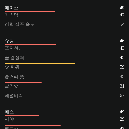
페이스
49
가속력
42
전력 질주 속도
54
슈팅
46
포지셔닝
43
골 결정력
45
슛 파워
59
중거리 슛
35
발리슛
31
페널티킥
67
패스
49
시야
29
크로스
47