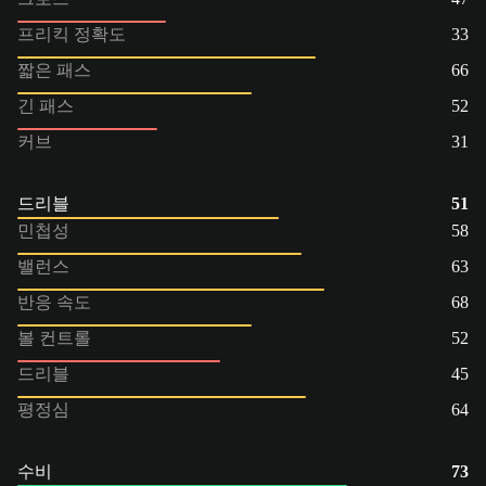
프리킥 정확도
33
짧은 패스
66
긴 패스
52
커브
31
드리블
51
민첩성
58
밸런스
63
반응 속도
68
볼 컨트롤
52
드리블
45
평정심
64
수비
73