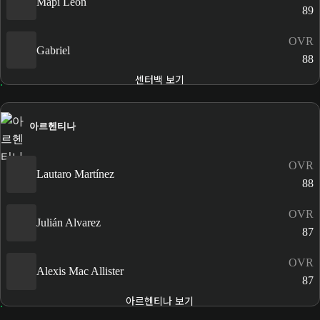
Mapi León
89
OVR
Gabriel
88
센터백 보기
아르헨티나
OVR
Lautaro Martínez
88
OVR
Julián Alvarez
87
OVR
Alexis Mac Allister
87
아르헨티나 보기