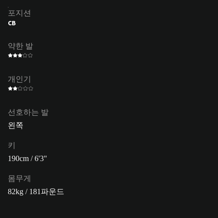
포지션
CB
약한 발
개인기
선호하는 발
왼쪽
키
190cm / 6'3"
몸무게
82kg / 181파운드