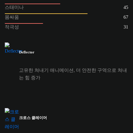
스태미나
45
몸싸움
67
적극성
31
Deflector
고유한 쳐내기 애니메이션, 더 안전한 구역으로 쳐내
는 힘 증가
크로스 클레이머