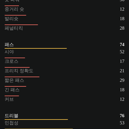
중거리 슛
12
발리슛
18
페널티킥
28
패스
74
시야
52
크로스
17
프리킥 정확도
21
짧은 패스
29
긴 패스
18
커브
12
드리블
76
민첩성
53