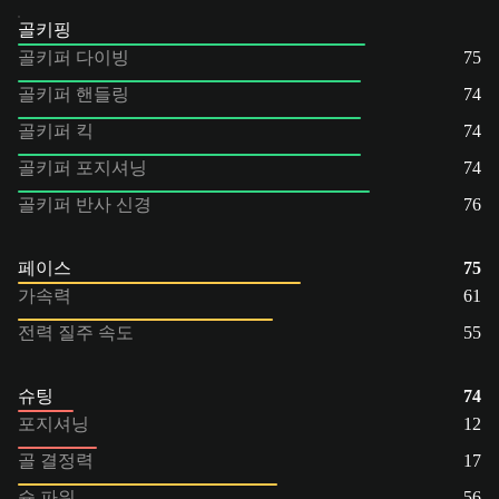
골키핑
골키퍼 다이빙
75
골키퍼 핸들링
74
골키퍼 킥
74
골키퍼 포지셔닝
74
골키퍼 반사 신경
76
페이스
75
가속력
61
전력 질주 속도
55
슈팅
74
포지셔닝
12
골 결정력
17
슛 파워
56