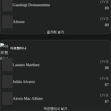
OVR
Gianluigi Donnarumma
89
OVR
Alisson
89
골키퍼 보기
아르헨티나
OVR
Lautaro Martínez
88
OVR
Julián Alvarez
87
OVR
Alexis Mac Allister
87
아르헨티나 보기