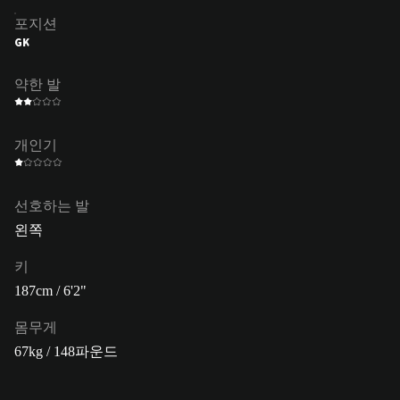
포지션
GK
약한 발
개인기
선호하는 발
왼쪽
키
187cm / 6'2"
몸무게
67kg / 148파운드