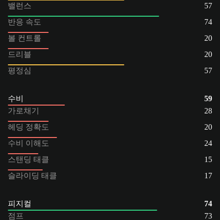
밸런스
57
반응 속도
74
볼 컨트롤
20
드리블
20
평정심
57
수비
59
가로채기
28
헤딩 정확도
20
수비 이해도
24
스탠딩 태클
15
슬라이딩 태클
17
피지컬
74
점프
73