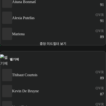
Aitana Bonmatí
91
OVR
Alexia Putellas
91
OVR
Mariona
89
중앙 미드필더 보기
벨기에
OVR
Thibaut Courtois
89
OVR
Kevin De Bruyne
87
OVR