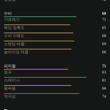
수비
68
가로채기
71
헤딩 정확도
65
수비 이해도
68
스탠딩 태클
69
슬라이딩 태클
66
피지컬
71
점프
63
스태미나
81
몸싸움
66
적극성
74