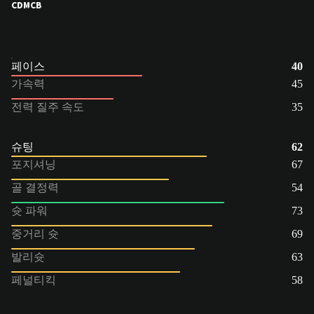
CDM
CB
페이스
40
가속력
45
전력 질주 속도
35
슈팅
62
포지셔닝
67
골 결정력
54
슛 파워
73
중거리 슛
69
발리슛
63
페널티킥
58