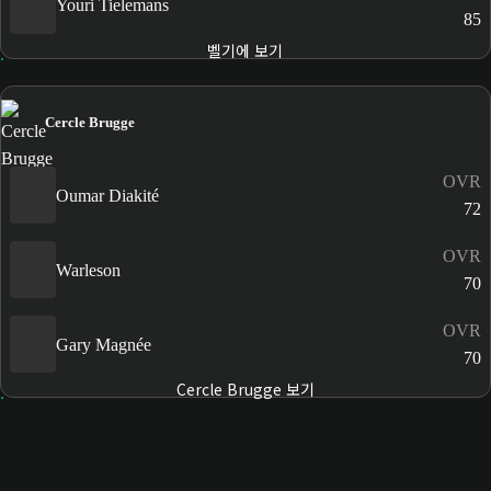
Youri Tielemans
85
벨기에 보기
Cercle Brugge
OVR
Oumar Diakité
72
OVR
Warleson
70
OVR
Gary Magnée
70
Cercle Brugge 보기