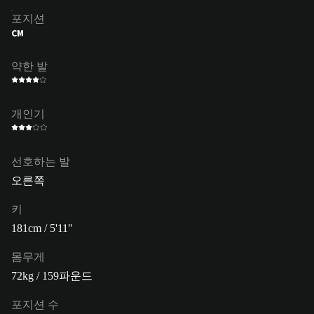
포지션
CM
약한 발
개인기
선호하는 발
오른쪽
키
181cm / 5'11"
몸무게
72kg / 159파운드
포지션 수