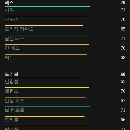
패스
70
시야
71
크로스
70
프리킥 정확도
65
짧은 패스
71
긴 패스
70
커브
68
드리블
68
민첩성
65
밸런스
70
반응 속도
67
볼 컨트롤
71
드리블
66
평정심
72