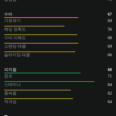
수비
67
가로채기
69
헤딩 정확도
56
수비 이해도
68
스탠딩 태클
69
슬라이딩 태클
66
피지컬
68
점프
71
스태미나
84
몸싸움
62
적극성
64