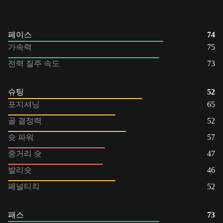
페이스
74
가속력
75
전력 질주 속도
73
슈팅
52
포지셔닝
65
골 결정력
52
슛 파워
57
중거리 슛
47
발리슛
46
페널티킥
52
패스
73