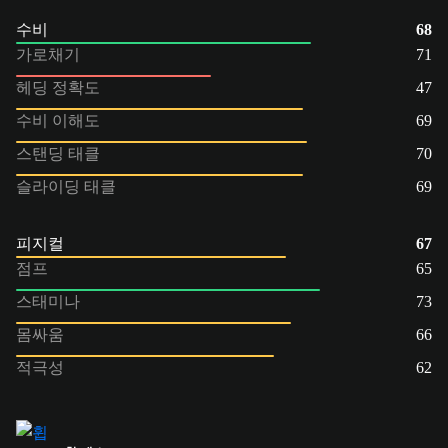
수비
68
가로채기
71
헤딩 정확도
47
수비 이해도
69
스탠딩 태클
70
슬라이딩 태클
69
피지컬
67
점프
65
스태미나
73
몸싸움
66
적극성
62