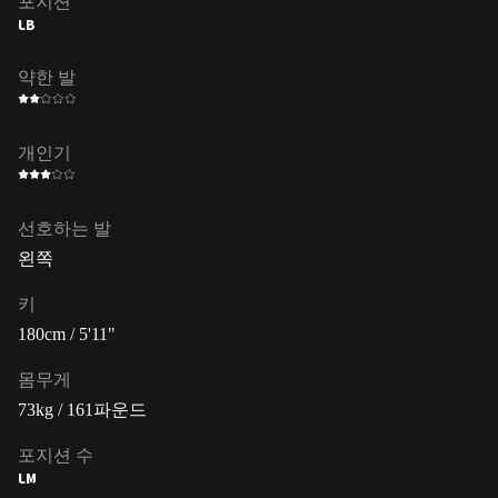
포지션
LB
약한 발
개인기
선호하는 발
왼쪽
키
180cm / 5'11"
몸무게
73kg / 161파운드
포지션 수
LM