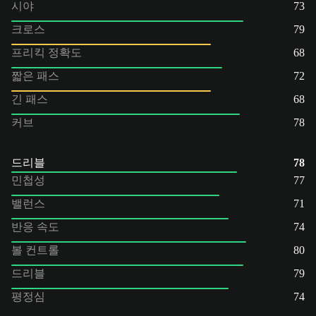
시야
73
크로스
79
프리킥 정확도
68
짧은 패스
72
긴 패스
68
커브
78
드리블
78
민첩성
77
밸런스
71
반응 속도
74
볼 컨트롤
80
드리블
79
평정심
74