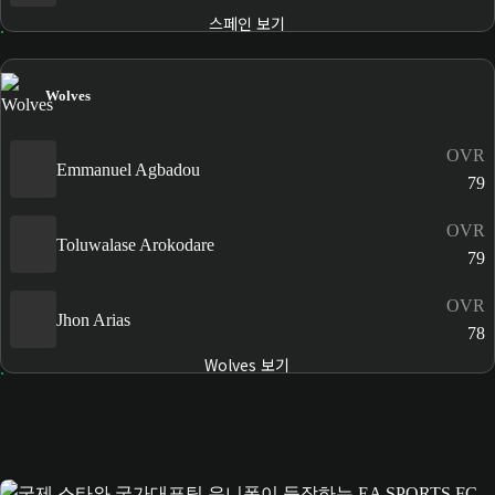
스페인 보기
Wolves
OVR
Emmanuel Agbadou
79
OVR
Toluwalase Arokodare
79
OVR
Jhon Arias
78
Wolves 보기