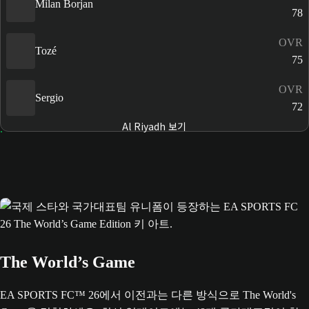
Milan Borjan
78
OVR
Tozé
75
OVR
Sergio
72
Al Riyadh 보기
The World’s Game
EA SPORTS FC™ 26에서 이전과는 다른 방식으로 The World's