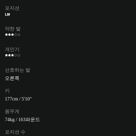
포지션
LM
약한 발
개인기
선호하는 발
오른쪽
키
177cm / 5'10"
몸무게
74kg / 163파운드
포지션 수