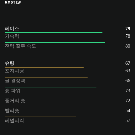
RM
ST
LW
페이스
79
가속력
78
전력 질주 속도
80
슈팅
67
포지셔닝
63
골 결정력
66
슛 파워
73
중거리 슛
72
발리슛
54
페널티킥
57