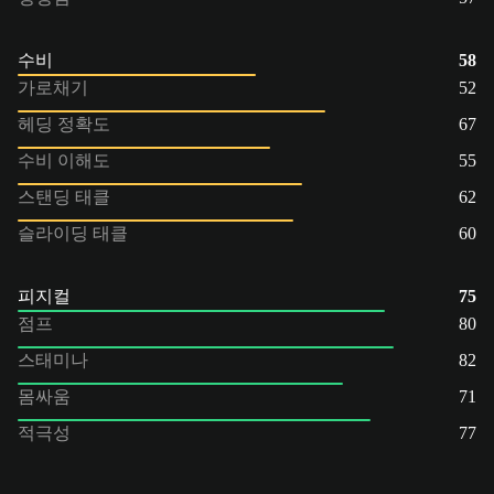
수비
58
가로채기
52
헤딩 정확도
67
수비 이해도
55
스탠딩 태클
62
슬라이딩 태클
60
피지컬
75
점프
80
스태미나
82
몸싸움
71
적극성
77