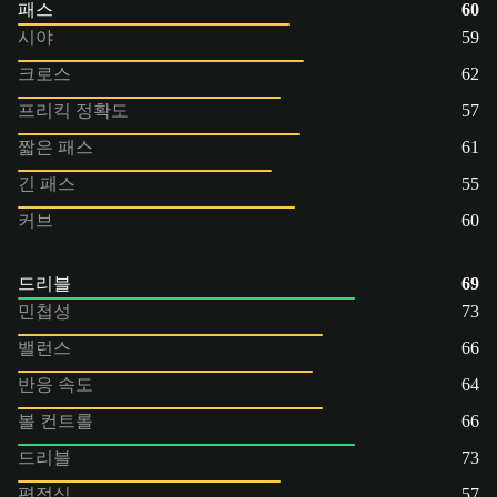
패스
60
시야
59
크로스
62
프리킥 정확도
57
짧은 패스
61
긴 패스
55
커브
60
드리블
69
민첩성
73
밸런스
66
반응 속도
64
볼 컨트롤
66
드리블
73
평정심
57