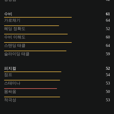
수비
61
가로채기
64
헤딩 정확도
52
수비 이해도
60
스탠딩 태클
64
슬라이딩 태클
59
피지컬
52
점프
54
스태미나
53
몸싸움
50
적극성
53