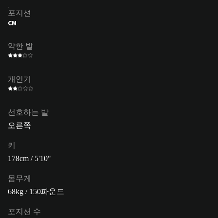
포지션
CM
약한 발
개인기
선호하는 발
오른쪽
키
178cm / 5'10"
몸무게
68kg / 150파운드
포지션 수