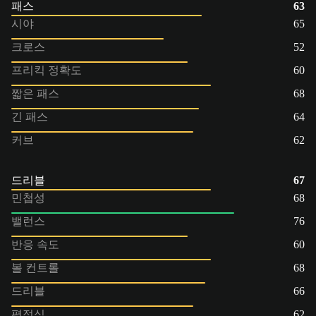
패스
63
시야
65
크로스
52
프리킥 정확도
60
짧은 패스
68
긴 패스
64
커브
62
드리블
67
민첩성
68
밸런스
76
반응 속도
60
볼 컨트롤
68
드리블
66
평정심
62