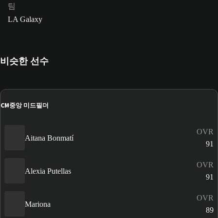
팀
LA Galaxy
비슷한 선수
CM
중앙 미드필더
OVR
Aitana Bonmatí
91
OVR
Alexia Putellas
91
OVR
Mariona
89