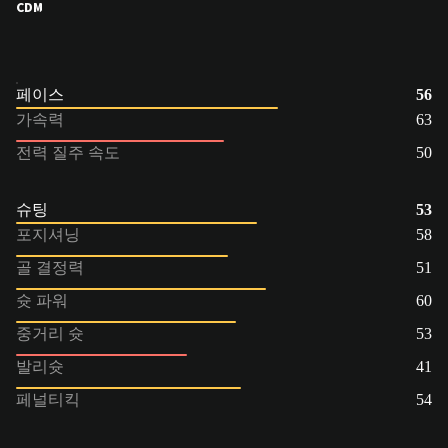
CDM
페이스
56
가속력
63
전력 질주 속도
50
슈팅
53
포지셔닝
58
골 결정력
51
슛 파워
60
중거리 슛
53
발리슛
41
페널티킥
54