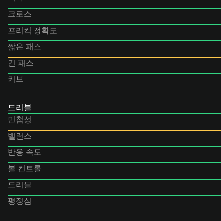
크로스
프리킥 정확도
짧은 패스
긴 패스
커브
드리블
민첩성
밸런스
반응 속도
볼 컨트롤
드리블
평정심