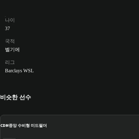
나이
37
국적
벨기에
리그
Barclays WSL
비슷한 선수
CDM
중앙 수비형 미드필더