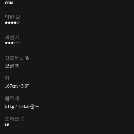
CDM
약한 발
개인기
선호하는 발
오른쪽
키
167cm / 5'6"
몸무게
61kg / 134파운드
포지션 수
LB