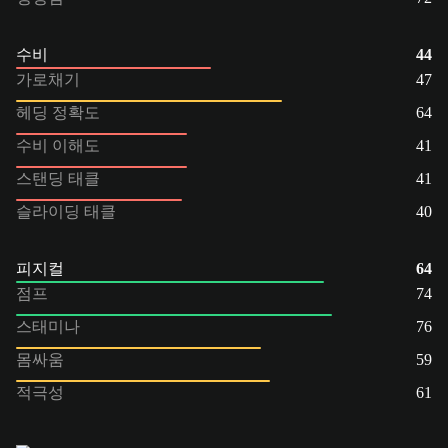
수비
44
가로채기
47
헤딩 정확도
64
수비 이해도
41
스탠딩 태클
41
슬라이딩 태클
40
피지컬
64
점프
74
스태미나
76
몸싸움
59
적극성
61