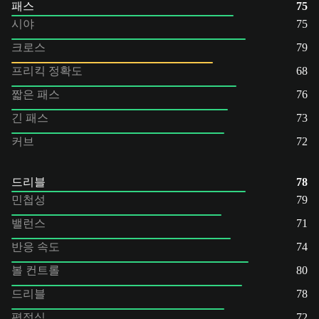
패스
75
시야
75
크로스
79
프리킥 정확도
68
짧은 패스
76
긴 패스
73
커브
72
드리블
78
민첩성
79
밸런스
71
반응 속도
74
볼 컨트롤
80
드리블
78
평정심
72