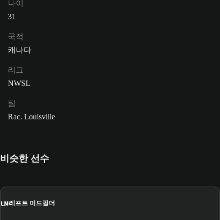
나이
31
국적
캐나다
리그
NWSL
팀
Rac. Louisville
비슷한 선수
LM
레프트 미드필더