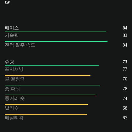
LW
페이스
84
가속력
83
전력 질주 속도
84
슈팅
73
포지셔닝
77
골 결정력
70
슛 파워
78
중거리 슛
74
발리슛
68
페널티킥
67