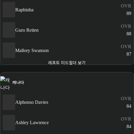
OVR
Raphinha
89
OVR
Guro Reiten
88
OVR
Mallory Swanson
87
레프트 미드필더 보기
캐나다
OVR
Alphonso Davies
84
OVR
Ashley Lawrence
84