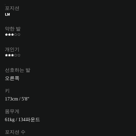
포지션
LM
약한 발
개인기
선호하는 발
오른쪽
키
173cm / 5'8"
몸무게
61kg / 134파운드
포지션 수