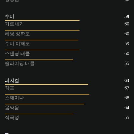
수비
59
가로채기
60
헤딩 정확도
60
수비 이해도
59
스탠딩 태클
60
슬라이딩 태클
55
피지컬
63
점프
67
스태미나
68
몸싸움
64
적극성
55