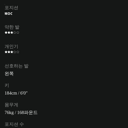
포지션
MOC
약한 발
개인기
선호하는 발
왼쪽
키
184cm / 6'0"
몸무게
76kg / 168파운드
포지션 수