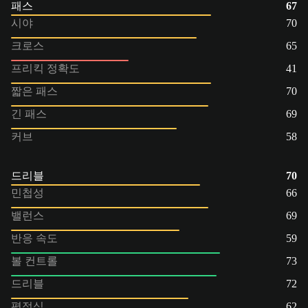
패스
67
시야
70
크로스
65
프리킥 정확도
41
짧은 패스
70
긴 패스
69
커브
58
드리블
70
민첩성
66
밸런스
69
반응 속도
59
볼 컨트롤
73
드리블
72
평정심
62