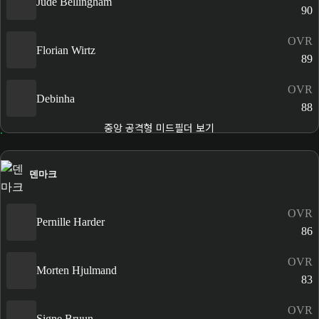
Jude Bellingham
90
OVR
Florian Wirtz
89
OVR
Debinha
88
중앙 공격형 미드필더 보기
덴마크
OVR
Pernille Harder
86
OVR
Morten Hjulmand
83
OVR
Signe Bruun