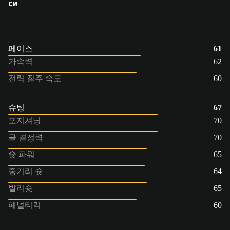
CM
페이스
61
가속력
62
전력 질주 속도
60
슈팅
67
포지셔닝
70
골 결정력
70
슛 파워
65
중거리 슛
64
발리슛
65
페널티킥
60