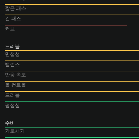
짧은 패스
긴 패스
커브
드리블
민첩성
밸런스
반응 속도
볼 컨트롤
드리블
평정심
수비
가로채기