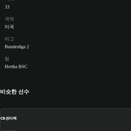
33
국적
미국
리그
Bundesliga 2
팀
Hertha BSC
비슷한 선수
CB
센터백