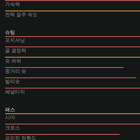
가속력
전력 질주 속도
슈팅
포지셔닝
골 결정력
슛 파워
중거리 슛
발리슛
페널티킥
패스
시야
크로스
프리킥 정확도