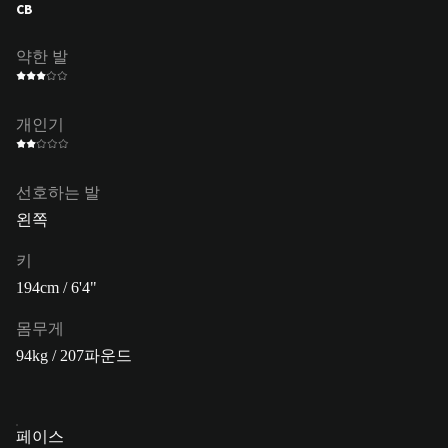
CB
약한 발
개인기
선호하는 발
왼쪽
키
194cm / 6'4"
몸무게
94kg / 207파운드
페이스