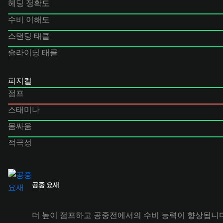
헤딩 정확도
수비 이해도
스탠딩 태클
슬라이딩 태클
피지컬
점프
스태미나
몸싸움
적극성
공중 요새
더 높이 점프하고 공중전에서의 수비 능력이 향상됩니다