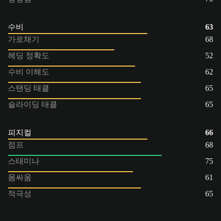
수비
63
가로채기
68
헤딩 정확도
52
수비 이해도
62
스탠딩 태클
65
슬라이딩 태클
65
피지컬
66
점프
68
스태미나
75
몸싸움
61
적극성
65