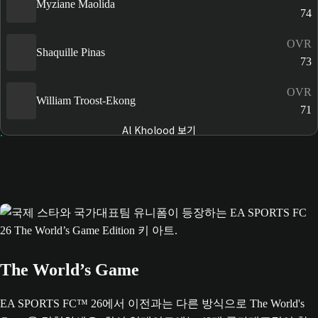
Myziane Maolida
74
OVR
Shaquille Pinas
73
OVR
William Troost-Ekong
71
Al Kholood 보기
The World’s Game
EA SPORTS FC™ 26에서 이전과는 다른 방식으로 The World's