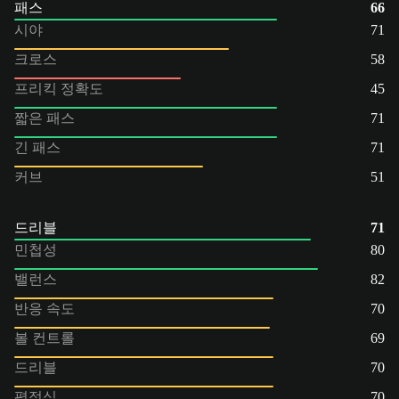
패스
66
시야
71
크로스
58
프리킥 정확도
45
짧은 패스
71
긴 패스
71
커브
51
드리블
71
민첩성
80
밸런스
82
반응 속도
70
볼 컨트롤
69
드리블
70
평정심
70