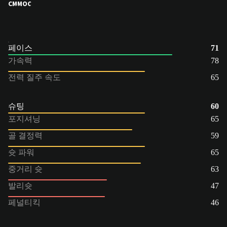
CM
MOC
페이스
71
가속력
78
전력 질주 속도
65
슈팅
60
포지셔닝
65
골 결정력
59
슛 파워
65
중거리 슛
63
발리슛
47
페널티킥
46