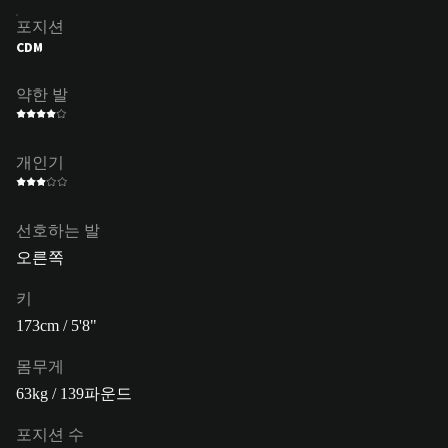
포지션
CDM
약한 발
개인기
선호하는 발
오른쪽
키
173cm / 5'8"
몸무게
63kg / 139파운드
포지션 수