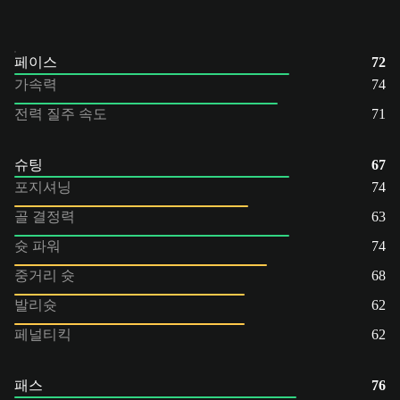
페이스
72
가속력
74
전력 질주 속도
71
슈팅
67
포지셔닝
74
골 결정력
63
슛 파워
74
중거리 슛
68
발리슛
62
페널티킥
62
패스
76