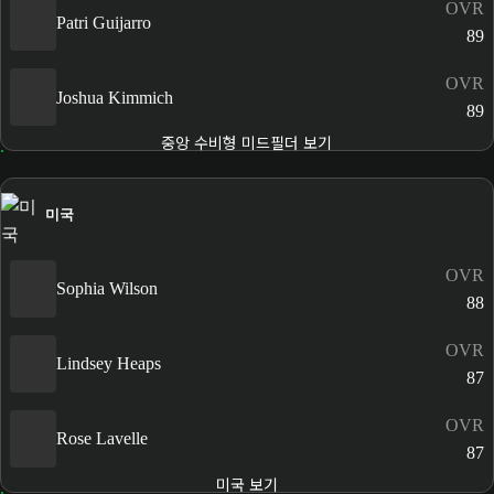
OVR
Patri Guijarro
89
OVR
Joshua Kimmich
89
중앙 수비형 미드필더 보기
미국
OVR
Sophia Wilson
88
OVR
Lindsey Heaps
87
OVR
Rose Lavelle
87
미국 보기