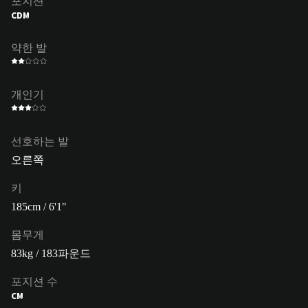
포지션
CDM
약한 발
개인기
선호하는 발
오른쪽
키
185cm / 6'1"
몸무게
83kg / 183파운드
포지션 수
CM