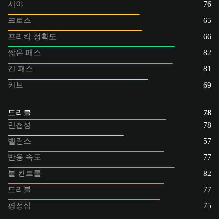
시야
76
크로스
65
프리킥 정확도
66
짧은 패스
82
긴 패스
81
커브
69
드리블
78
민첩성
78
밸런스
57
반응 속도
77
볼 컨트롤
82
드리블
77
평정심
75