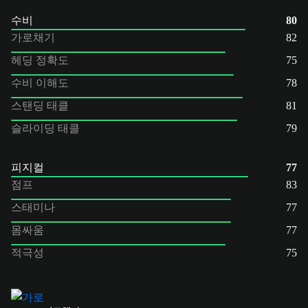
수비
80
가로채기
82
헤딩 정확도
75
수비 이해도
78
스탠딩 태클
81
슬라이딩 태클
79
피지컬
77
점프
83
스태미나
77
몸싸움
77
적극성
75