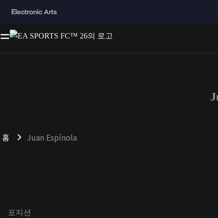
J
홈
Juan Espínola
포지션