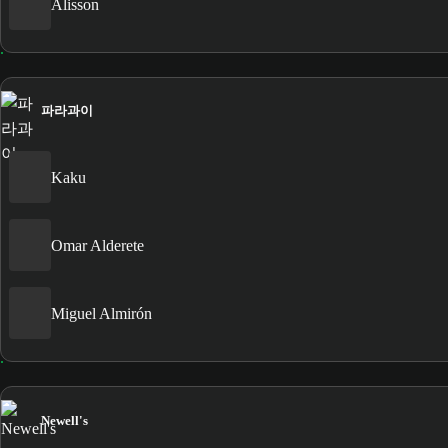
Alisson
파라과이
Kaku
Omar Alderete
Miguel Almirón
Newell's