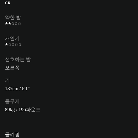
GK
약한 발
개인기
선호하는 발
오른쪽
키
185cm / 6'1"
몸무게
89kg / 196파운드
골키핑