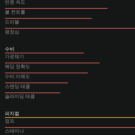
반응 속도
볼 컨트롤
드리블
평정심
수비
가로채기
헤딩 정확도
수비 이해도
스탠딩 태클
슬라이딩 태클
피지컬
점프
스태미나