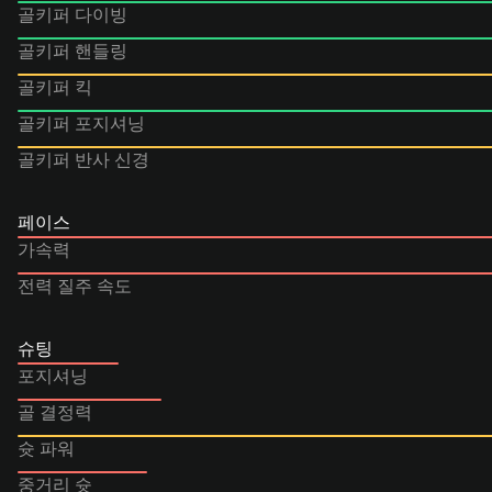
골키퍼 다이빙
골키퍼 핸들링
골키퍼 킥
골키퍼 포지셔닝
골키퍼 반사 신경
페이스
가속력
전력 질주 속도
슈팅
포지셔닝
골 결정력
슛 파워
중거리 슛