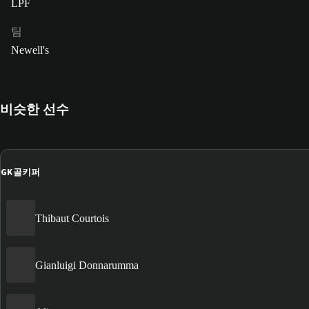
LPF
팀
Newell's
비슷한 선수
GK
골키퍼
Thibaut Courtois
Gianluigi Donnarumma