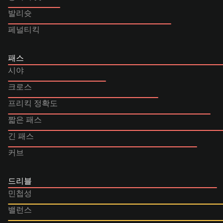
발리슛
페널티킥
패스
시야
크로스
프리킥 정확도
짧은 패스
긴 패스
커브
드리블
민첩성
밸런스