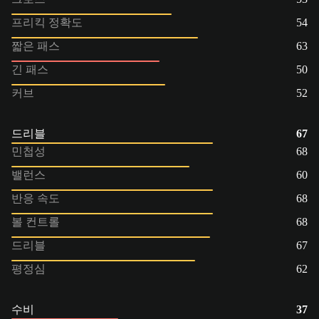
프리킥 정확도
54
짧은 패스
63
긴 패스
50
커브
52
드리블
67
민첩성
68
밸런스
60
반응 속도
68
볼 컨트롤
68
드리블
67
평정심
62
수비
37