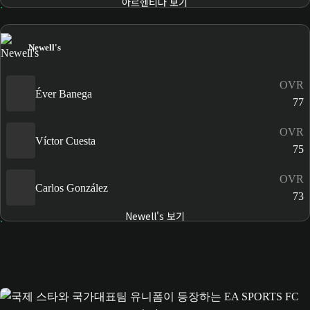
아르헨티나 보기
Newell's
OVR
Éver Banega
77
OVR
Víctor Cuesta
75
OVR
Carlos González
73
Newell's 보기