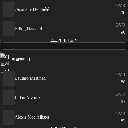
OVR
Ousmane Dembélé
90
OVR
Erling Haaland
90
스트라이커 보기
아르헨티나
OVR
Lautaro Martínez
88
OVR
Julián Alvarez
87
OVR
Alexis Mac Allister
87