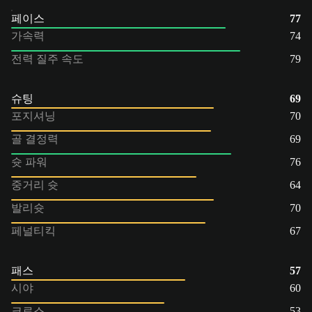
페이스
77
가속력
74
전력 질주 속도
79
슈팅
69
포지셔닝
70
골 결정력
69
슛 파워
76
중거리 슛
64
발리슛
70
페널티킥
67
패스
57
시야
60
크로스
53