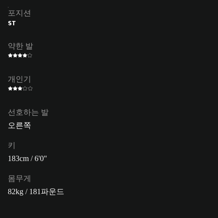
포지션
ST
약한 발
개인기
선호하는 발
오른쪽
키
183cm / 6'0"
몸무게
82kg / 181파운드