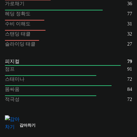
가로채기
36
헤딩 정확도
77
수비 이해도
31
스탠딩 태클
32
슬라이딩 태클
27
피지컬
79
점프
91
스태미나
72
몸싸움
84
적극성
72
감아차기