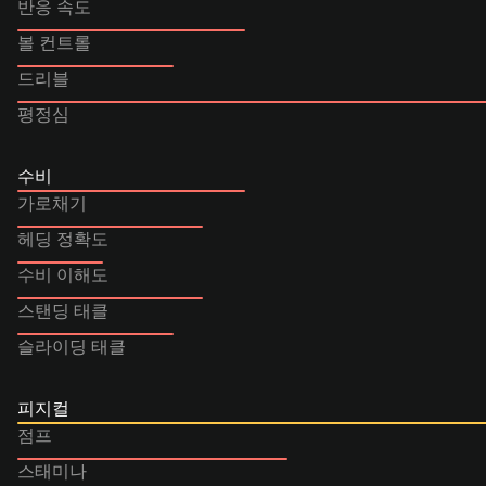
반응 속도
볼 컨트롤
드리블
평정심
수비
가로채기
헤딩 정확도
수비 이해도
스탠딩 태클
슬라이딩 태클
피지컬
점프
스태미나