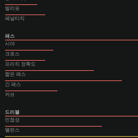
발리슛
페널티킥
패스
시야
크로스
프리킥 정확도
짧은 패스
긴 패스
커브
드리블
민첩성
밸런스