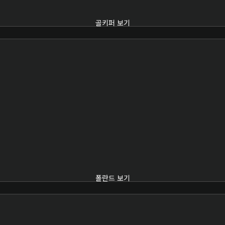
골키퍼 보기
폴란드 보기