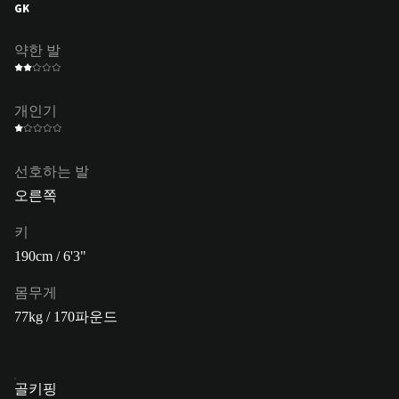
GK
약한 발
개인기
선호하는 발
오른쪽
키
190cm / 6'3"
몸무게
77kg / 170파운드
골키핑