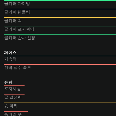
골키퍼 다이빙
골키퍼 핸들링
골키퍼 킥
골키퍼 포지셔닝
골키퍼 반사 신경
페이스
가속력
전력 질주 속도
슈팅
포지셔닝
골 결정력
슛 파워
중거리 슛