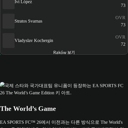
Ivi López
73
OVR
Stratos Svarnas
73
OVR
Vladyslav Kochergin
72
Raków 보기
The World’s Game
EA SPORTS FC™ 26에서 이전과는 다른 방식으로 The World's