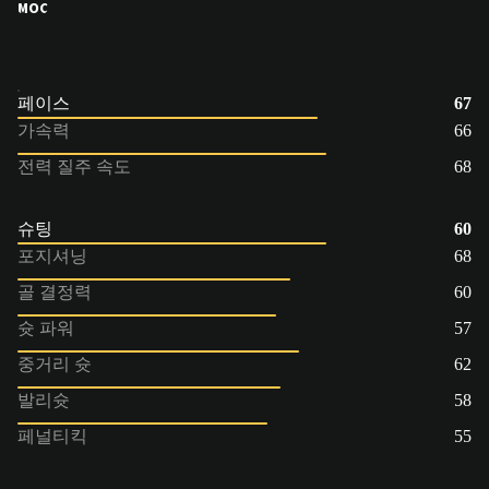
MOC
페이스
67
가속력
66
전력 질주 속도
68
슈팅
60
포지셔닝
68
골 결정력
60
슛 파워
57
중거리 슛
62
발리슛
58
페널티킥
55