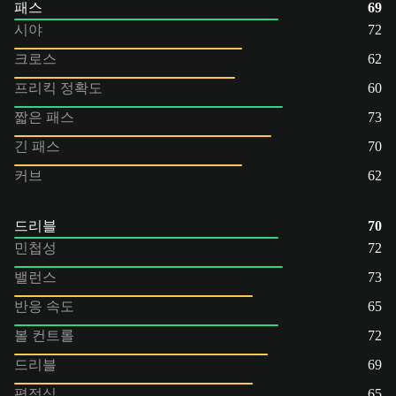
패스
69
시야
72
크로스
62
프리킥 정확도
60
짧은 패스
73
긴 패스
70
커브
62
드리블
70
민첩성
72
밸런스
73
반응 속도
65
볼 컨트롤
72
드리블
69
평정심
65