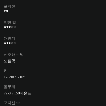
포지션
CM
약한 발
개인기
선호하는 발
오른쪽
키
178cm / 5'10"
몸무게
72kg / 159파운드
포지션 수