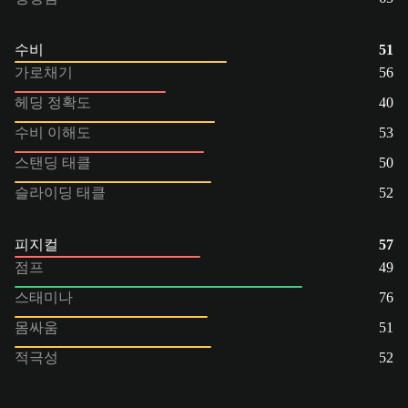
수비
51
가로채기
56
헤딩 정확도
40
수비 이해도
53
스탠딩 태클
50
슬라이딩 태클
52
피지컬
57
점프
49
스태미나
76
몸싸움
51
적극성
52