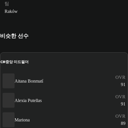
팀
Raków
비슷한 선수
CM
중앙 미드필더
OVR
Aitana Bonmatí
91
OVR
Alexia Putellas
91
OVR
Mariona
89