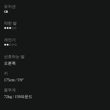
포지션
CB
약한 발
개인기
선호하는 발
오른쪽
키
175cm / 5'9"
몸무게
72kg / 159파운드