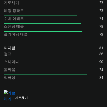
가로채기
73
헤딩 정확도
73
수비 이해도
74
스탠딩 태클
78
슬라이딩 태클
79
피지컬
81
점프
86
스태미나
90
몸싸움
74
적극성
84
가로채기