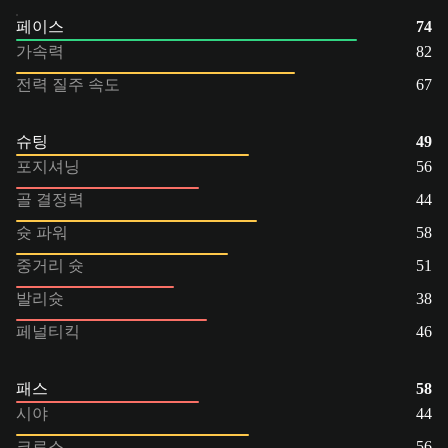
페이스
74
가속력
82
전력 질주 속도
67
슈팅
49
포지셔닝
56
골 결정력
44
슛 파워
58
중거리 슛
51
발리슛
38
페널티킥
46
패스
58
시야
44
크로스
56