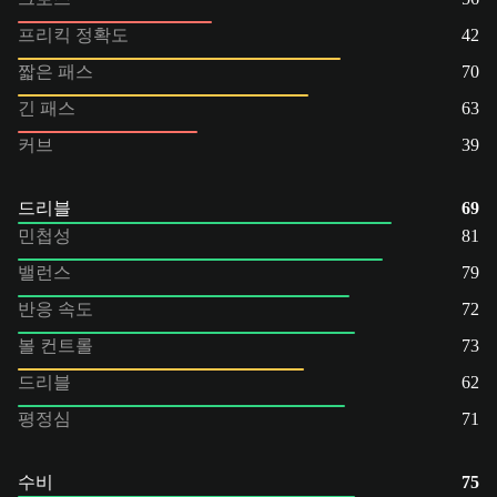
프리킥 정확도
42
짧은 패스
70
긴 패스
63
커브
39
드리블
69
민첩성
81
밸런스
79
반응 속도
72
볼 컨트롤
73
드리블
62
평정심
71
수비
75