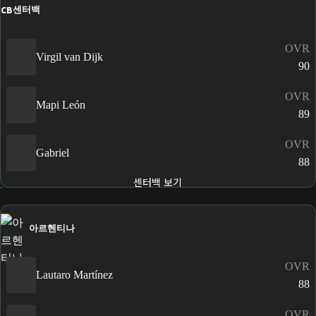
CB
센터백
OVR
Virgil van Dijk
90
OVR
Mapi León
89
OVR
Gabriel
88
센터백 보기
아르헨티나
OVR
Lautaro Martínez
88
OVR