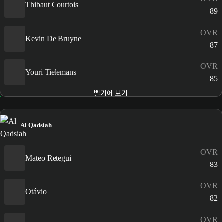
Thibaut Courtois
89
OVR
Kevin De Bruyne
87
OVR
Youri Tielemans
85
벨기에 보기
Al Qadsiah
OVR
Mateo Retegui
83
OVR
Otávio
82
OVR