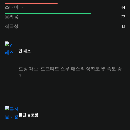
스태미나
44
몸싸움
72
적극성
33
긴 패스
로빙 패스, 로프티드 스루 패스의 정확도 및 속도 증
가
돌진 블로킹