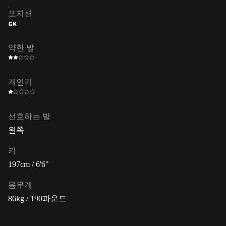
포지션
GK
약한 발
개인기
선호하는 발
왼쪽
키
197cm / 6'6"
몸무게
86kg / 190파운드