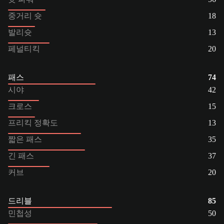
중거리 슛
18
발리슛
13
페널티킥
20
패스
74
시야
42
크로스
15
프리킥 정확도
13
짧은 패스
35
긴 패스
37
커브
20
드리블
85
민첩성
50