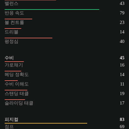
밸런스
43
반응 속도
79
볼 컨트롤
23
드리블
14
평정심
40
수비
45
가로채기
16
헤딩 정확도
14
수비 이해도
11
스탠딩 태클
19
슬라이딩 태클
17
피지컬
83
점프
69