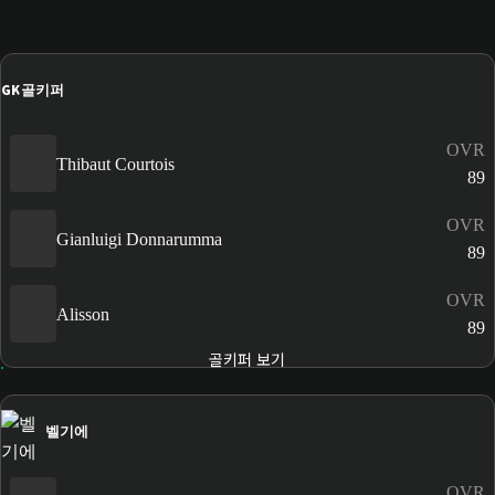
GK
골키퍼
OVR
Thibaut Courtois
89
OVR
Gianluigi Donnarumma
89
OVR
Alisson
89
골키퍼 보기
벨기에
OVR