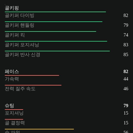
골키핑
골키퍼 다이빙
82
골키퍼 핸들링
79
골키퍼 킥
74
골키퍼 포지셔닝
83
골키퍼 반사 신경
85
페이스
82
가속력
44
전력 질주 속도
46
슈팅
79
포지셔닝
15
골 결정력
15
슛 파워
56