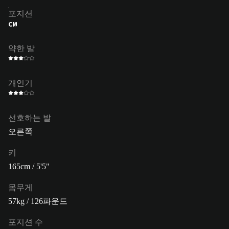
포지션
CM
약한 발
개인기
선호하는 발
오른쪽
키
165cm / 5'5"
몸무게
57kg / 126파운드
포지션 수