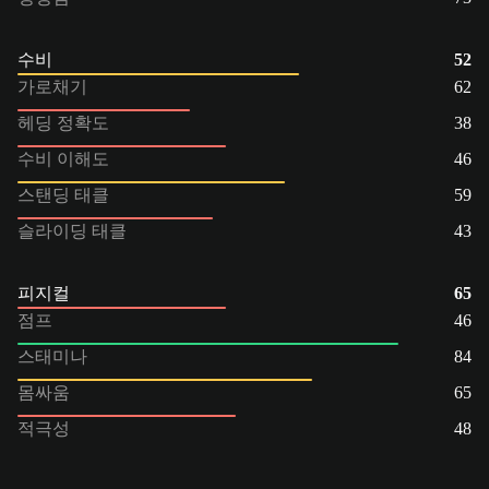
수비
52
가로채기
62
헤딩 정확도
38
수비 이해도
46
스탠딩 태클
59
슬라이딩 태클
43
피지컬
65
점프
46
스태미나
84
몸싸움
65
적극성
48