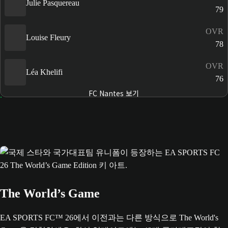
Julie Pasquereau
79
OVR
Louise Fleury
78
OVR
Léa Khelifi
76
FC Nantes 보기
The World’s Game
EA SPORTS FC™ 26에서 이전과는 다른 방식으로 The World's