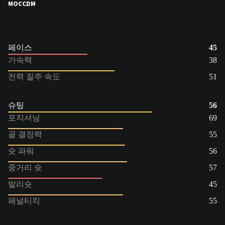
MOC
CDM
페이스
45
가속력
38
전력 질주 속도
51
슈팅
56
포지셔닝
69
골 결정력
55
슛 파워
56
중거리 슛
57
발리슛
45
페널티킥
55