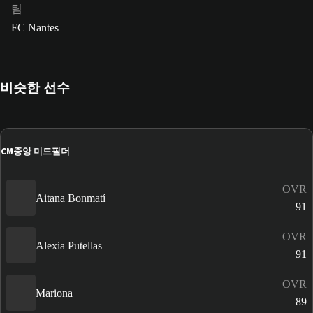
팀
FC Nantes
비슷한 선수
CM
중앙 미드필더
OVR
Aitana Bonmatí
91
OVR
Alexia Putellas
91
OVR
Mariona
89