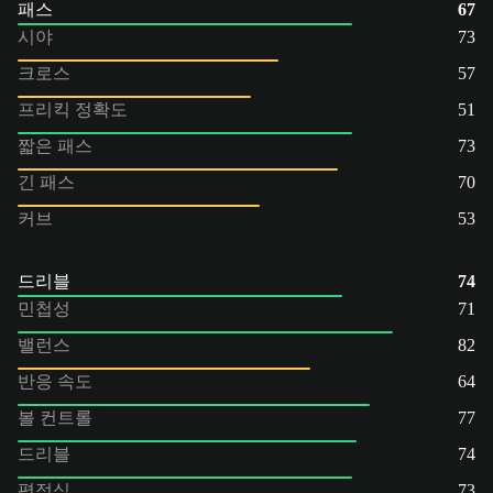
패스
67
시야
73
크로스
57
프리킥 정확도
51
짧은 패스
73
긴 패스
70
커브
53
드리블
74
민첩성
71
밸런스
82
반응 속도
64
볼 컨트롤
77
드리블
74
평정심
73