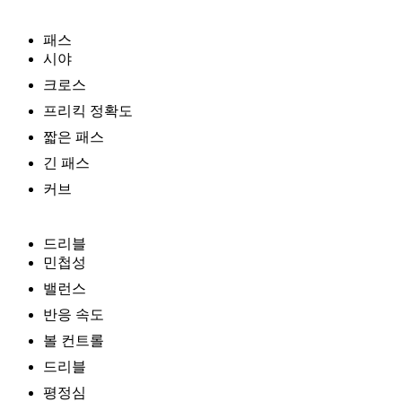
패스
시야
크로스
프리킥 정확도
짧은 패스
긴 패스
커브
드리블
민첩성
밸런스
반응 속도
볼 컨트롤
드리블
평정심