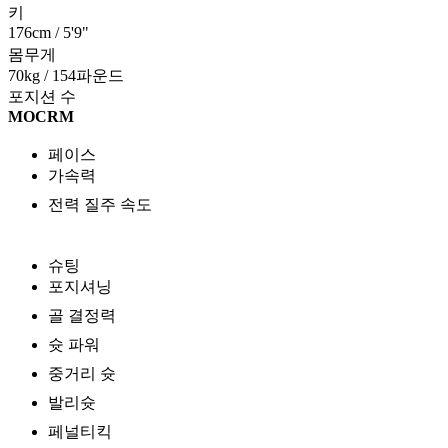
키
176cm / 5'9"
몸무게
70kg / 154파운드
포지션 수
MOC
RM
페이스
가속력
전력 질주 속도
슈팅
포지셔닝
골 결정력
슛 파워
중거리 슛
발리슛
페널티킥