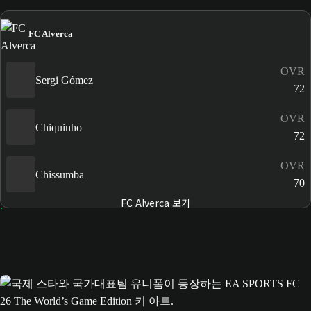
FC Alverca
OVR
Sergi Gómez
72
OVR
Chiquinho
72
OVR
Chissumba
70
FC Alverca 보기