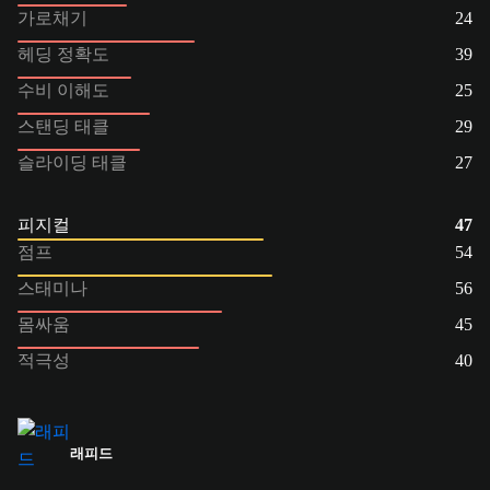
가로채기
24
헤딩 정확도
39
수비 이해도
25
스탠딩 태클
29
슬라이딩 태클
27
피지컬
47
점프
54
스태미나
56
몸싸움
45
적극성
40
래피드