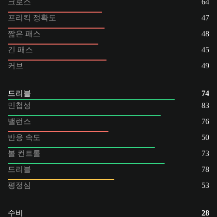
크로스
64
프리킥 정확도
47
짧은 패스
48
긴 패스
45
커브
49
드리블
74
민첩성
83
밸런스
76
반응 속도
50
볼 컨트롤
73
드리블
78
평정심
53
수비
28