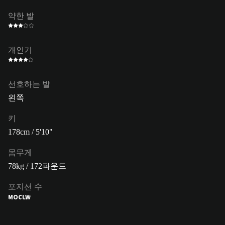
약한 발
개인기
선호하는 발
왼쪽
키
178cm / 5'10"
몸무게
78kg / 172파운드
포지션 수
MOC
LW