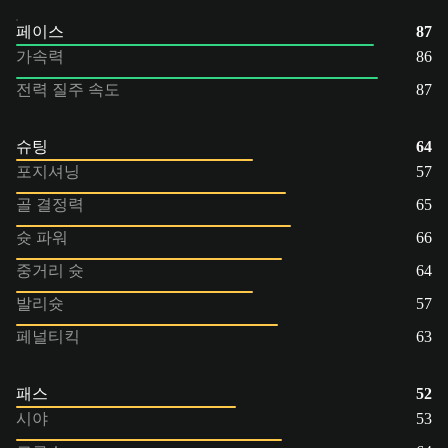
페이스
87
가속력
86
전력 질주 속도
87
슈팅
64
포지셔닝
57
골 결정력
65
슛 파워
66
중거리 슛
64
발리슛
57
페널티킥
63
패스
52
시야
53