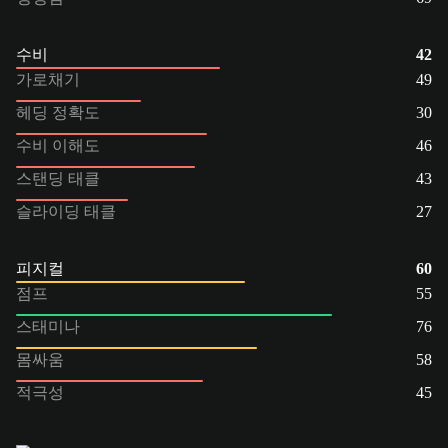
수비
42
가로채기
49
헤딩 정확도
30
수비 이해도
46
스탠딩 태클
43
슬라이딩 태클
27
피지컬
60
점프
55
스태미나
76
몸싸움
58
적극성
45