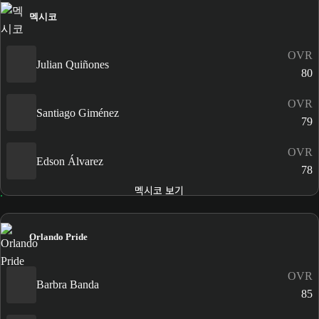
멕시코
OVR
Julian Quiñones
80
OVR
Santiago Giménez
79
OVR
Edson Álvarez
78
멕시코 보기
Orlando Pride
OVR
Barbra Banda
85