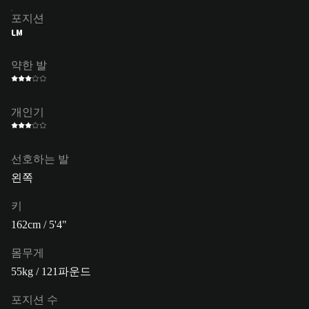
포지션
LM
약한 발
개인기
선호하는 발
왼쪽
키
162cm / 5'4"
몸무게
55kg / 121파운드
포지션 수