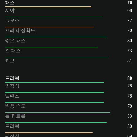
패스
76
시야
68
크로스
77
프리킥 정확도
70
짧은 패스
80
긴 패스
73
커브
81
드리블
80
민첩성
78
밸런스
78
반응 속도
78
볼 컨트롤
83
드리블
80
평정심
69