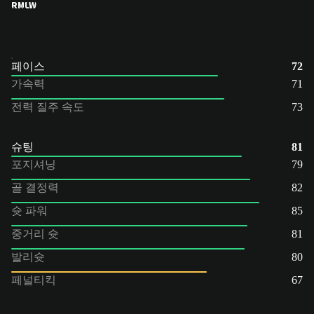
RM
LW
페이스
72
가속력
71
전력 질주 속도
73
슈팅
81
포지셔닝
79
골 결정력
82
슛 파워
85
중거리 슛
81
발리슛
80
페널티킥
67