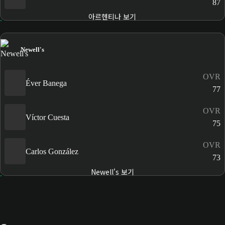
87
아르헨티나 보기
Newell's
OVR
Éver Banega
77
OVR
Víctor Cuesta
75
OVR
Carlos González
73
Newell's 보기