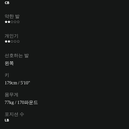
CB
약한 발
개인기
선호하는 발
왼쪽
키
179cm / 5'10"
몸무게
77kg / 170파운드
포지션 수
LB