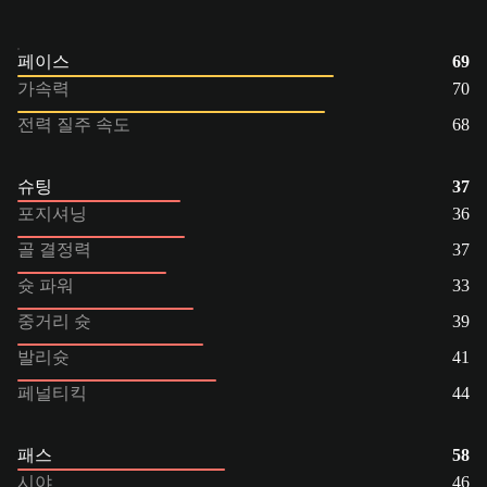
페이스
69
가속력
70
전력 질주 속도
68
슈팅
37
포지셔닝
36
골 결정력
37
슛 파워
33
중거리 슛
39
발리슛
41
페널티킥
44
패스
58
시야
46