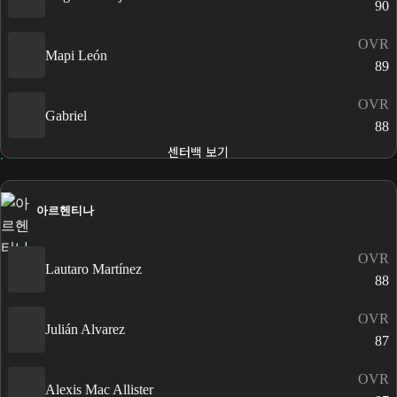
90
OVR
Mapi León
89
OVR
Gabriel
88
센터백 보기
아르헨티나
OVR
Lautaro Martínez
88
OVR
Julián Alvarez
87
OVR
Alexis Mac Allister