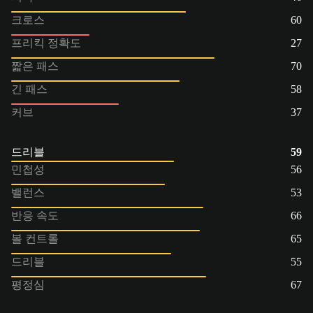
크로스
60
프리킥 정확도
27
짧은 패스
70
긴 패스
58
커브
37
드리블
59
민첩성
56
밸런스
53
반응 속도
66
볼 컨트롤
65
드리블
55
평정심
67