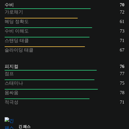
수비
70
가로채기
72
헤딩 정확도
61
수비 이해도
73
스탠딩 태클
71
슬라이딩 태클
67
피지컬
76
점프
77
스태미나
75
몸싸움
78
적극성
71
긴 패스