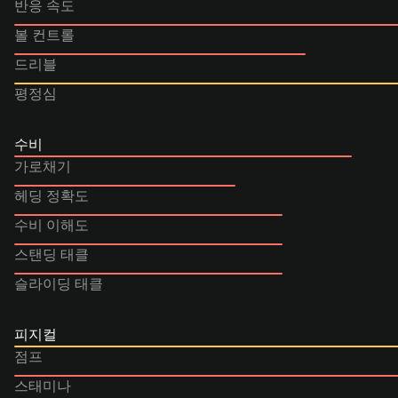
반응 속도
볼 컨트롤
드리블
평정심
수비
가로채기
헤딩 정확도
수비 이해도
스탠딩 태클
슬라이딩 태클
피지컬
점프
스태미나