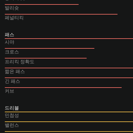
발리슛
페널티킥
패스
시야
크로스
프리킥 정확도
짧은 패스
긴 패스
커브
드리블
민첩성
밸런스