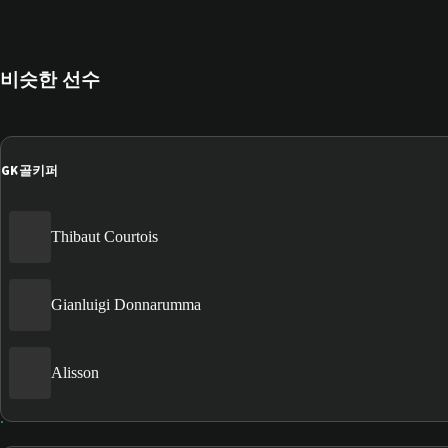
비슷한 선수
GK
골키퍼
Thibaut Courtois
Gianluigi Donnarumma
Alisson