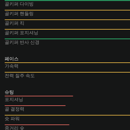
골키퍼 다이빙
골키퍼 핸들링
골키퍼 킥
골키퍼 포지셔닝
골키퍼 반사 신경
페이스
가속력
전력 질주 속도
슈팅
포지셔닝
골 결정력
슛 파워
중거리 슛