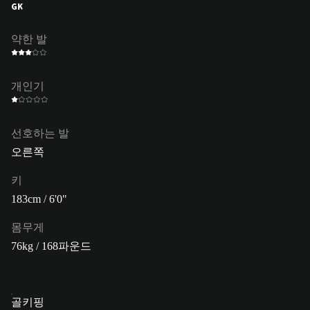
GK
약한 발
개인기
선호하는 발
오른쪽
키
183cm / 6'0"
몸무게
76kg / 168파운드
골키핑