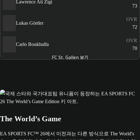
Lawrence Ati Zigi
73
OVR
Lukas Görtler
72
OVR
Carlo Boukhalfa
70
FC St. Gallen 보기
The World’s Game
EA SPORTS FC™ 26에서 이전과는 다른 방식으로 The World's