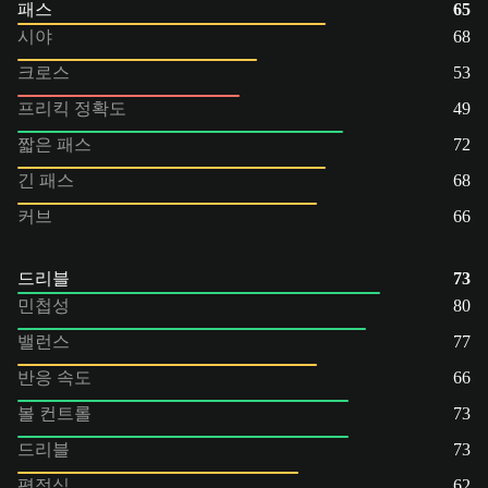
패스
65
시야
68
크로스
53
프리킥 정확도
49
짧은 패스
72
긴 패스
68
커브
66
드리블
73
민첩성
80
밸런스
77
반응 속도
66
볼 컨트롤
73
드리블
73
평정심
62