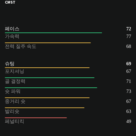
CM
ST
페이스
72
가속력
77
전력 질주 속도
68
슈팅
69
포지셔닝
67
골 결정력
71
슛 파워
73
중거리 슛
67
발리슛
63
페널티킥
49