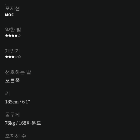
포지션
MOC
약한 발
개인기
선호하는 발
오른쪽
키
185cm / 6'1"
몸무게
76kg / 168파운드
포지션 수