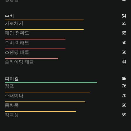
수비
54
가로채기
65
헤딩 정확도
65
수비 이해도
50
스탠딩 태클
50
슬라이딩 태클
44
피지컬
66
점프
76
스태미나
70
몸싸움
66
적극성
59