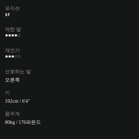
포지션
ST
약한 발
개인기
선호하는 발
오른쪽
키
192cm / 6'4"
몸무게
80kg / 176파운드