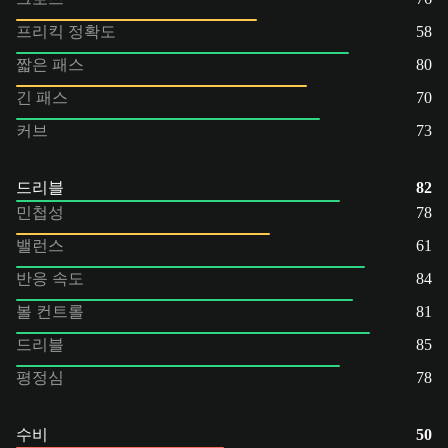
프리킥 정확도
58
짧은 패스
80
긴 패스
70
커브
73
드리블
82
민첩성
78
밸런스
61
반응 속도
84
볼 컨트롤
81
드리블
85
평정심
78
수비
50