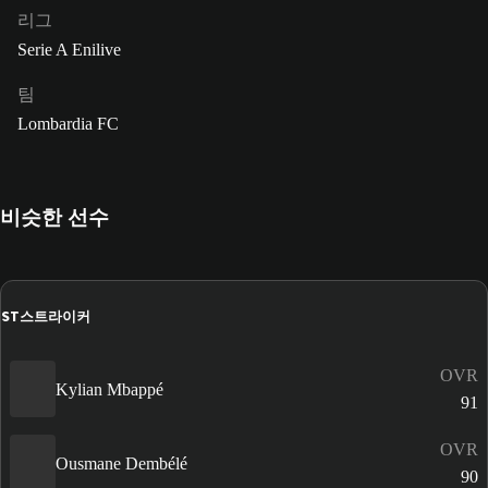
리그
Serie A Enilive
팀
Lombardia FC
비슷한 선수
ST
스트라이커
OVR
Kylian Mbappé
91
OVR
Ousmane Dembélé
90