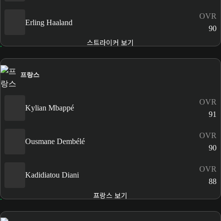
OVR
Erling Haaland
90
스트라이커 보기
프랑스
OVR
Kylian Mbappé
91
OVR
Ousmane Dembélé
90
OVR
Kadidiatou Diani
88
프랑스 보기