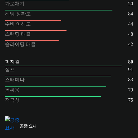
가로채기
50
헤딩 정확도
84
수비 이해도
44
스탠딩 태클
48
슬라이딩 태클
42
피지컬
80
점프
91
스태미나
83
몸싸움
79
적극성
75
공중 요새