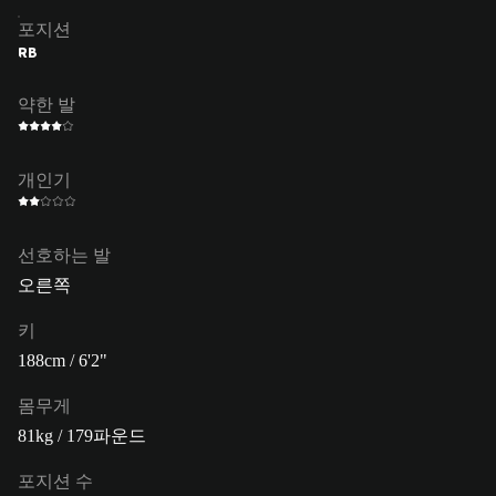
포지션
RB
약한 발
개인기
선호하는 발
오른쪽
키
188cm / 6'2"
몸무게
81kg / 179파운드
포지션 수