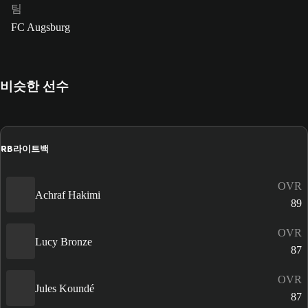
팀
FC Augsburg
비슷한 선수
RB
라이트백
OVR
Achraf Hakimi
89
OVR
Lucy Bronze
87
OVR
Jules Koundé
87