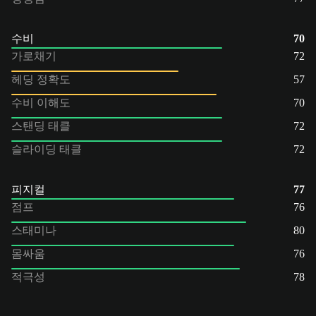
수비
70
가로채기
72
헤딩 정확도
57
수비 이해도
70
스탠딩 태클
72
슬라이딩 태클
72
피지컬
77
점프
76
스태미나
80
몸싸움
76
적극성
78