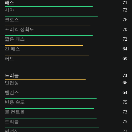
패스
71
시야
72
크로스
76
프리킥 정확도
70
짧은 패스
72
긴 패스
64
커브
69
드리블
73
민첩성
66
밸런스
64
반응 속도
75
볼 컨트롤
73
드리블
75
평정심
77