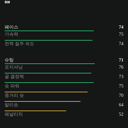
RM
페이스
74
가속력
75
전력 질주 속도
74
슈팅
71
포지셔닝
76
골 결정력
73
슛 파워
75
중거리 슛
70
발리슛
64
페널티킥
52