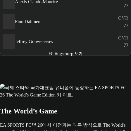
Alexis Claude-Maurice
77
OVR
Finn Dahmen
77
OVR
Jeffrey Gouweleeuw
77
FC Augsburg 보기
The World’s Game
EA SPORTS FC™ 26에서 이전과는 다른 방식으로 The World's