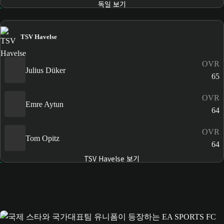
독일 보기
TSV Havelse
OVR
Julius Düker
65
OVR
Emre Aytun
64
OVR
Tom Opitz
64
TSV Havelse 보기