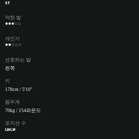
ST
약한 발
개인기
선호하는 발
왼쪽
키
178cm / 5'10"
몸무게
70kg / 154파운드
포지션 수
LW
LM