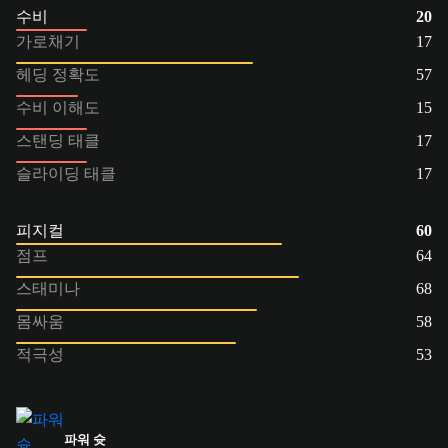
수비
20
가로채기
17
헤딩 정확도
57
수비 이해도
15
스탠딩 태클
17
슬라이딩 태클
17
피지컬
60
점프
64
스태미나
68
몸싸움
58
적극성
53
파워 슛