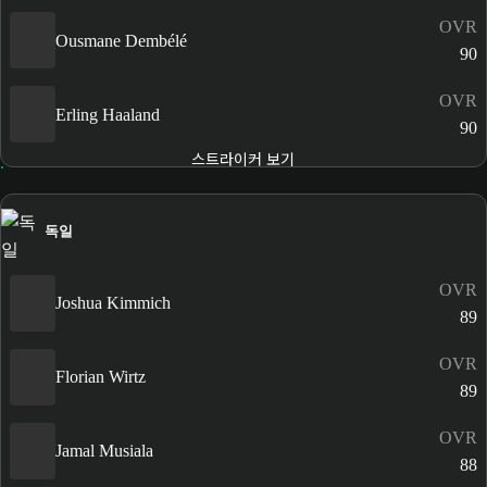
OVR
Ousmane Dembélé
90
OVR
Erling Haaland
90
스트라이커 보기
독일
OVR
Joshua Kimmich
89
OVR
Florian Wirtz
89
OVR
Jamal Musiala
88