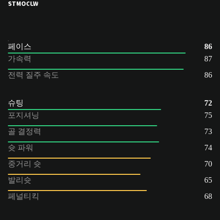
ST
MOC
LW
페이스
86
가속력
87
전력 질주 속도
86
슈팅
72
포지셔닝
75
골 결정력
73
슛 파워
74
중거리 슛
70
발리슛
65
페널티킥
68