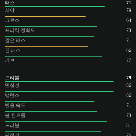
패스
71
시야
79
크로스
64
프리킥 정확도
73
짧은 패스
71
긴 패스
66
커브
77
드리블
79
민첩성
86
밸런스
86
반응 속도
71
볼 컨트롤
73
드리블
81
평정심
76