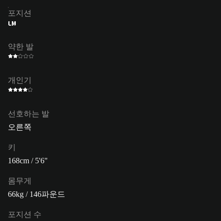
포지션
LM
약한 발
개인기
선호하는 발
오른쪽
키
168cm / 5'6"
몸무게
66kg / 146파운드
포지션 수