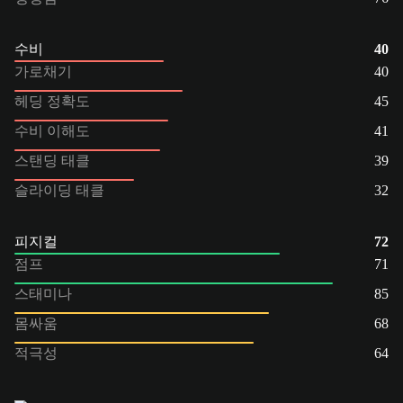
수비
40
가로채기
40
헤딩 정확도
45
수비 이해도
41
스탠딩 태클
39
슬라이딩 태클
32
피지컬
72
점프
71
스태미나
85
몸싸움
68
적극성
64