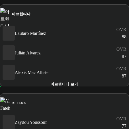
아르헨티나
OVR
Lautaro Martínez
88
OVR
Julián Alvarez
87
OVR
Alexis Mac Allister
87
아르헨티나 보기
Al Fateh
OVR
Zaydou Youssouf
77