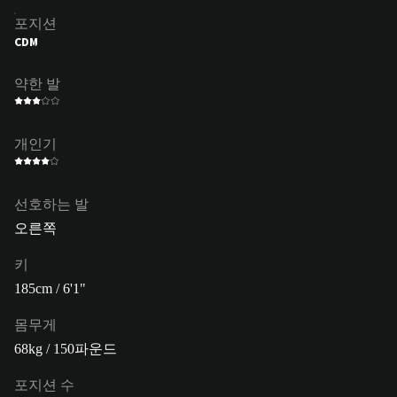
포지션
CDM
약한 발
개인기
선호하는 발
오른쪽
키
185cm / 6'1"
몸무게
68kg / 150파운드
포지션 수