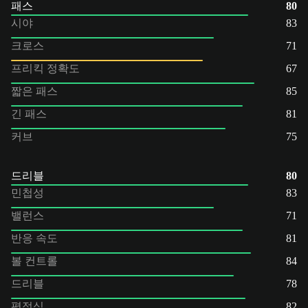
패스
80
시야
83
크로스
71
프리킥 정확도
67
짧은 패스
85
긴 패스
81
커브
75
드리블
80
민첩성
83
밸런스
71
반응 속도
81
볼 컨트롤
84
드리블
78
평정심
82