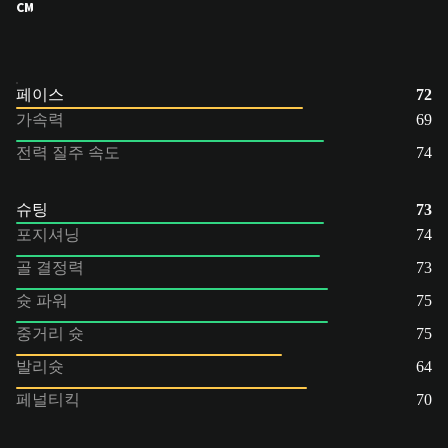
CM
페이스
72
가속력
69
전력 질주 속도
74
슈팅
73
포지셔닝
74
골 결정력
73
슛 파워
75
중거리 슛
75
발리슛
64
페널티킥
70