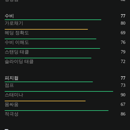
수비
77
가로채기
80
헤딩 정확도
69
수비 이해도
76
스탠딩 태클
79
슬라이딩 태클
72
피지컬
77
점프
73
스태미나
90
몸싸움
67
적극성
86