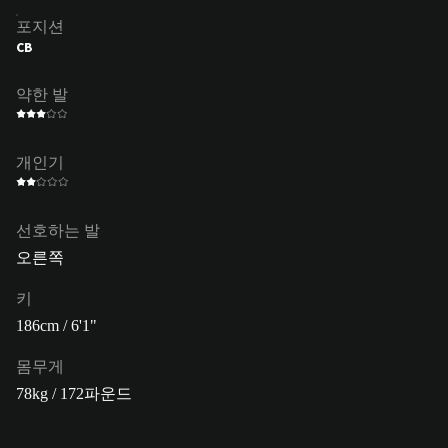
포지션
CB
약한 발
개인기
선호하는 발
오른쪽
키
186cm / 6'1"
몸무게
78kg / 172파운드