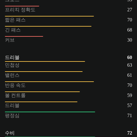
프리킥 정확도
27
짧은 패스
70
긴 패스
68
커브
30
드리블
60
민첩성
63
밸런스
61
반응 속도
70
볼 컨트롤
59
드리블
57
평정심
71
수비
72