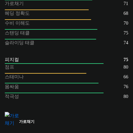
가로채기
71
헤딩 정확도
68
수비 이해도
70
스탠딩 태클
75
슬라이딩 태클
74
피지컬
75
점프
80
스태미나
66
몸싸움
76
적극성
80
가로채기